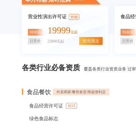
营业性演出许可证
食品经
热销
19999
特惠价
特惠价
元起
抢先预定
日常价
日常价
23000元起
各类行业必备资质
覆盖各类行业资质业务 过
食品餐饮
外卖商家/餐馆食堂/商超便利店
食品经营许可证
HOT
绿色食品标志