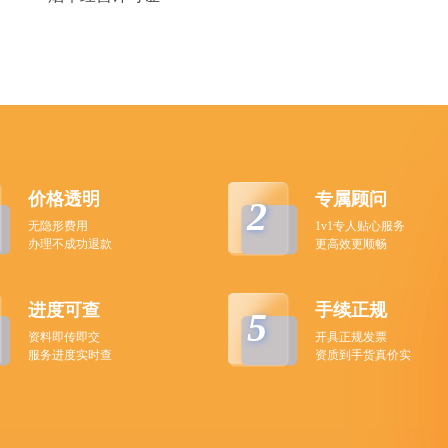
价格透明
专属顾问
2
无隐形费用
1v1专人贴心服务
办理不成功退款
更高效更顺畅
进度可查
手续正规
5
资料即传即交
开具正规发票
服务进度实时查
资质到手货真价实