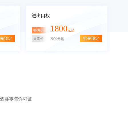
进出口权
1800
特惠价
元起
先预定
抢先预定
日常价
2000元起
酒类零售许可证