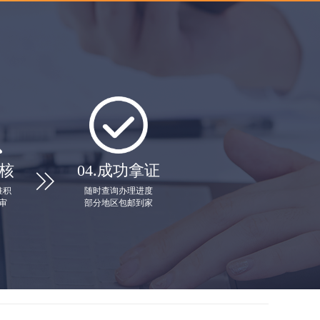
核
04.
成功拿证

堆积
随时查询办理进度
审
部分地区包邮到家