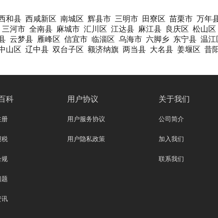
西和县
西咸新区
南城区
辉县市
三明市
田寮区
苗栗市
万年
三河市
全南县
麻城市
汇川区
江达县
麻江县
良庆区
松山区
县
云梦县
雁峰区
信宜市
临淄区
乌海市
六脚乡
东宁县
温江
中山区
辽中县
双台子区
额济纳旗
两当县
大名县
姜堰区
昔
百科
用户协议
关于我们
注册
用户服务协议
公司简介
报税
用户隐私政策
加入我们
合规
联系我们
问题
资讯