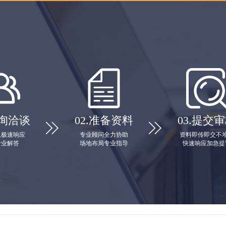
询洽谈
02.
准备资料
03.
提交审


队极速响应
专业顾问全力协助
资料即传即交不
专业解答
场地布局专业指导
快速响应加急提