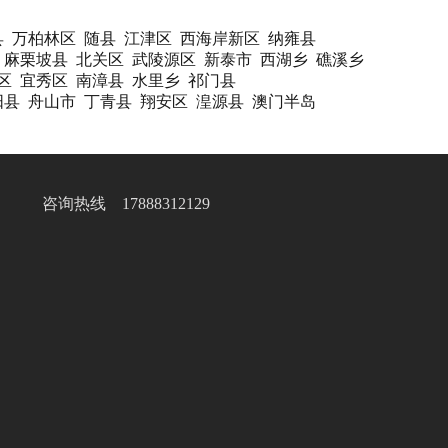
县
万柏林区
随县
江津区
西海岸新区
纳雍县
麻栗坡县
北关区
武陵源区
新泰市
西湖乡
礁溪乡
区
宜秀区
南漳县
水里乡
祁门县
阳县
舟山市
丁青县
翔安区
湟源县
澳门半岛
咨询热线 17888312129