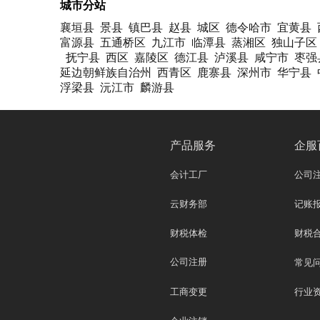
城市分站
襄垣县
景县
镇巴县
赵县
城区
德令哈市
宜黄县
富源县
五通桥区
九江市
临潭县
蒸湘区
独山子区
抚宁县
西区
嘉陵区
德江县
泸溪县
咸宁市
枣强
延边朝鲜族自治州
西青区
鹿寨县
深州市
华宁县
浮梁县
沅江市
麟游县
产品服务
企服
会计工厂
公司
云财务部
记账
财税体检
财税
公司注册
常见
工商变更
行业