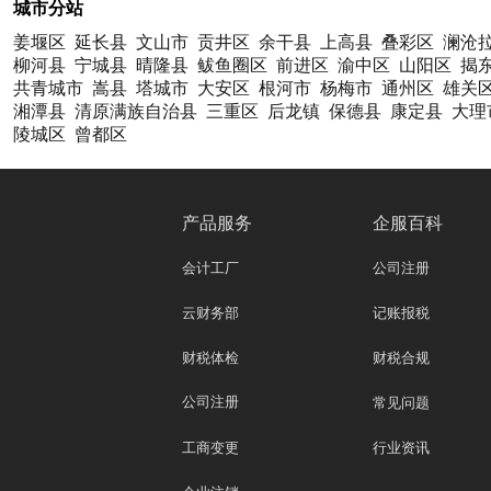
城市分站
姜堰区
延长县
文山市
贡井区
余干县
上高县
叠彩区
澜沧
柳河县
宁城县
晴隆县
鲅鱼圈区
前进区
渝中区
山阳区
揭
共青城市
嵩县
塔城市
大安区
根河市
杨梅市
通州区
雄关
湘潭县
清原满族自治县
三重区
后龙镇
保德县
康定县
大理
陵城区
曾都区
产品服务
企服百科
会计工厂
公司注册
云财务部
记账报税
财税体检
财税合规
公司注册
常见问题
工商变更
行业资讯