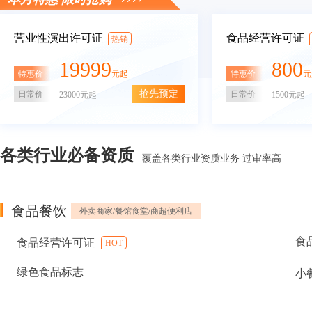
营业性演出许可证
食品经营许可证
热销
19999
800
特惠价
特惠价
元起
元
抢先预定
日常价
日常价
23000元起
1500元起
各类行业必备资质
覆盖各类行业资质业务 过审率高
食品餐饮
外卖商家/餐馆食堂/商超便利店
食
食品经营许可证
HOT
绿色食品标志
小