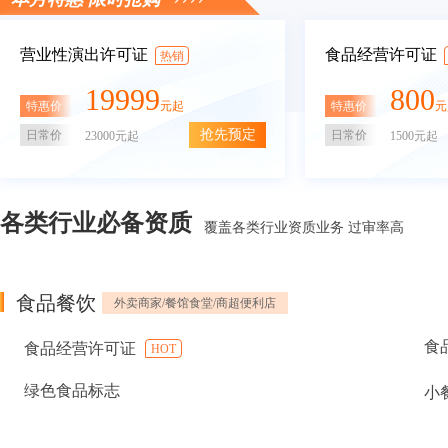
营业性演出许可证
食品经营许可证
热销
19999
800
特惠价
特惠价
元起
元
抢先预定
日常价
日常价
23000元起
1500元起
各类行业必备资质
覆盖各类行业资质业务 过审率高
食品餐饮
外卖商家/餐馆食堂/商超便利店
食
食品经营许可证
HOT
绿色食品标志
小