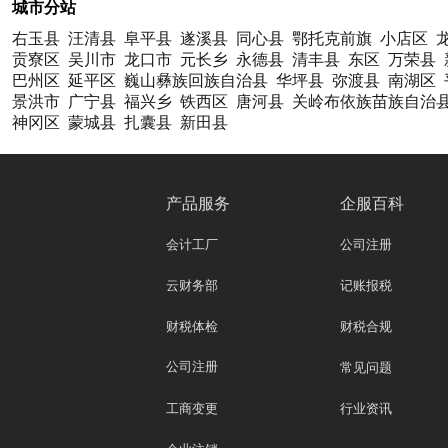
城市分站
右玉县
汪清县
阜平县
遂溪县
同心县
鄂托克前旗
小店区
贡寮区
吴川市
龙口市
元长乡
永德县
清丰县
东区
万荣县
巴州区
延平区
巍山彝族回族自治县
华坪县
弥渡县
南湖区
景洪市
广宁县
福兴乡
铁西区
唐河县
关岭布依族苗族自治
神冈区
蒙城县
扎囊县
新田县
产品服务
企服百科
会计工厂
公司注册
云财务部
记账报税
财税体检
财税合规
公司注册
常见问题
工商变更
行业资讯