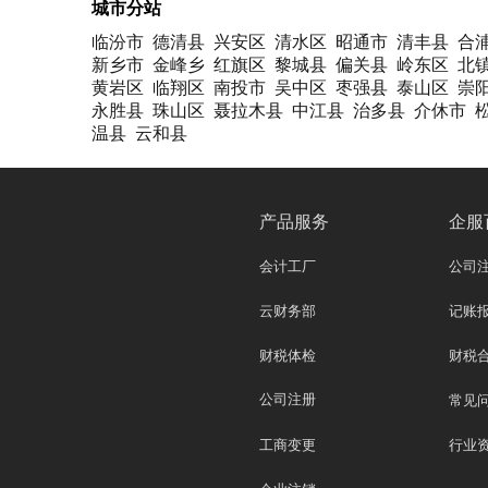
城市分站
临汾市
德清县
兴安区
清水区
昭通市
清丰县
合
新乡市
金峰乡
红旗区
黎城县
偏关县
岭东区
北
黄岩区
临翔区
南投市
吴中区
枣强县
泰山区
崇
永胜县
珠山区
聂拉木县
中江县
治多县
介休市
温县
云和县
产品服务
企服
会计工厂
公司
云财务部
记账
财税体检
财税
公司注册
常见
工商变更
行业