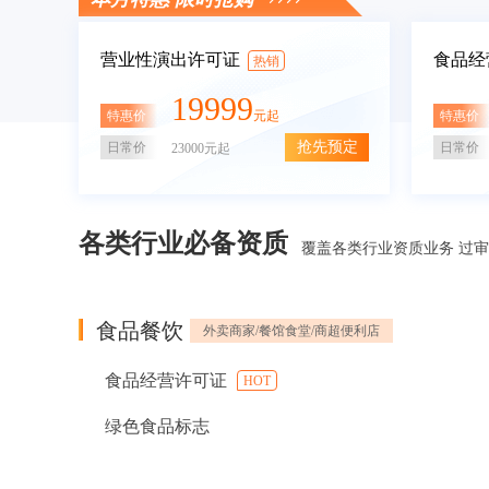
营业性演出许可证
食品经
热销
19999
特惠价
特惠价
元起
抢先预定
日常价
日常价
23000元起
各类行业必备资质
覆盖各类行业资质业务 过
食品餐饮
外卖商家/餐馆食堂/商超便利店
食品经营许可证
HOT
绿色食品标志