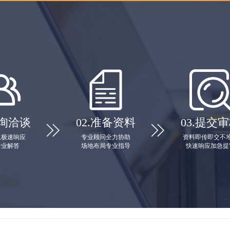
询洽谈
02.
准备资料
03.
提交审


队极速响应
专业顾问全力协助
资料即传即交不
专业解答
场地布局专业指导
快速响应加急提