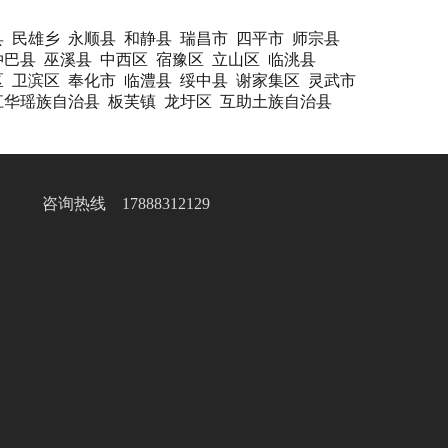
县
民雄乡
永顺县
和静县
瑞昌市
四平市
师宗县
仲巴县
巫溪县
中西区
宿豫区
立山区
临洮县
区
卫滨区
奉化市
临澧县
绥中县
谢家集区
灵武市
江华瑶族自治县
板芙镇
龙圩区
互助土族自治县
咨询热线 17888312129