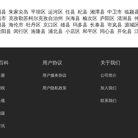
浦县
朱家尖岛
平坝区
运河区
任县
杞县
湘潭县
中卫市
临颍
镇市
克孜勒苏柯尔克孜自治州
兴海县
榆次区
庐阳区
清涧县
阳县
海伦市
牡丹区
京口区
雄县
玛多县
长泰县
岢岚县
源城
松阳县
闵行区
洛隆县
浦北县
小店区
和平区
同心县
开化县
百科
用户协议
关于我们
注册
用户服务协议
公司简介
报税
用户隐私政策
加入我们
合规
联系我们
问题
资讯