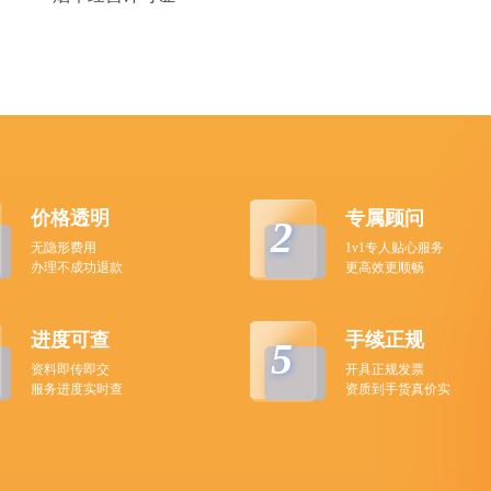
价格透明
专属顾问
2
无隐形费用
1v1专人贴心服务
办理不成功退款
更高效更顺畅
进度可查
手续正规
5
资料即传即交
开具正规发票
服务进度实时查
资质到手货真价实