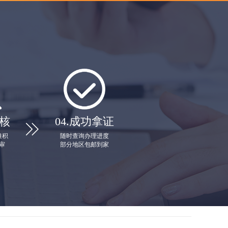
核
04.
成功拿证

堆积
随时查询办理进度
审
部分地区包邮到家