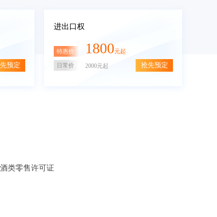
进出口权
1800
特惠价
元起
先预定
抢先预定
日常价
2000元起
酒类零售许可证