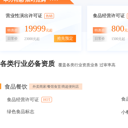
营业性演出许可证
食品经营许可证
热销
19999
800
特惠价
特惠价
元起
元
抢先预定
日常价
日常价
23000元起
1500元起
各类行业必备资质
覆盖各类行业资质业务 过审率高
食品餐饮
外卖商家/餐馆食堂/商超便利店
食
食品经营许可证
HOT
绿色食品标志
小