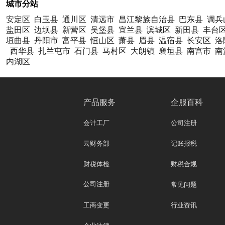
城市分站
安定区
白玉县
通川区
清远市
昌江黎族自治县
巴东县
调兵
盐田区
边坝县
新营区
吴堡县
宜兰县
滨城区
新田县
丰台
垣曲县
丹阳市
富平县
恒山区
萧县
眉县
温宿县
长安区
洛
西华县
扎兰屯市
石门县
马村区
大朗镇
襄垣县
南宫市
南
内湖区
产品服务
企服百科
会计工厂
公司注册
云财务部
记账报税
财税体检
财税合规
公司注册
常见问题
工商变更
行业资讯