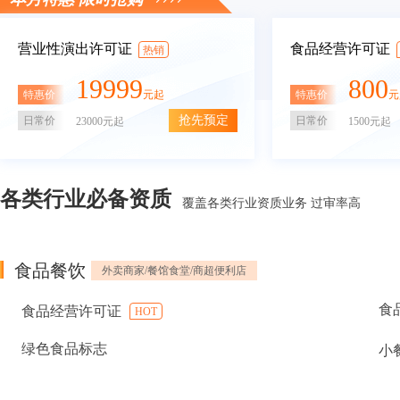
营业性演出许可证
食品经营许可证
热销
19999
800
特惠价
特惠价
元起
元
抢先预定
日常价
日常价
23000元起
1500元起
各类行业必备资质
覆盖各类行业资质业务 过审率高
食品餐饮
外卖商家/餐馆食堂/商超便利店
食
食品经营许可证
HOT
绿色食品标志
小