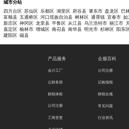
城市分站
四方台区
苏仙区
乐都区
湖里区
府谷县
肇东市
盘龙区
巴
富顺县
五通桥区
河口瑶族自治县
树林区
通霄镇
宜春市
如
新庄区
神冈区
龙里县
平鲁区
从江县
乌兰浩特市
丽江市
嘉定区
榆林市
增城区
南召县
南华县
明光市
杉林区
阳东
建阳区
磁县
产品服务
企服百科
会计工厂
公司注册
云财务部
记账报税
财税体检
财税合规
公司注册
常见问题
工商变更
行业资讯