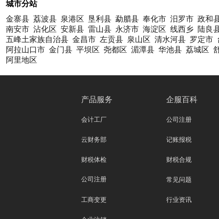
城市分站
金寨县
荔波县
泉港区
垦利县
勐腊县
奉化市
汨罗市
政和
南安市
沾化区
安新县
雷山县
永济市
海淀区
线西乡
陆良
五峰土家族自治县
金昌市
左贡县
泉山区
清水河县
罗定市
阿拉山口市
金门县
平坝区
尧都区
湄潭县
华池县
荔城区
阿里地区
产品服务
企服百科
会计工厂
公司注册
云财务部
记账报税
财税体检
财税合规
公司注册
常见问题
工商变更
行业资讯