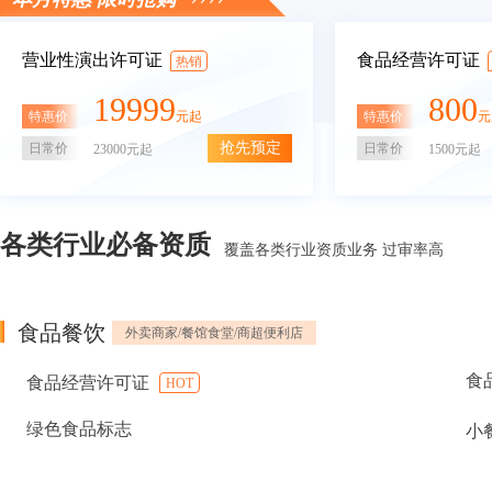
营业性演出许可证
食品经营许可证
热销
19999
800
特惠价
特惠价
元起
元
抢先预定
日常价
日常价
23000元起
1500元起
各类行业必备资质
覆盖各类行业资质业务 过审率高
食品餐饮
外卖商家/餐馆食堂/商超便利店
食
食品经营许可证
HOT
绿色食品标志
小