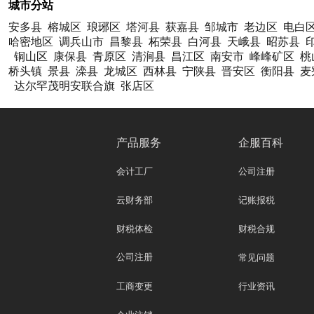
城市分站
安多县
榕城区
琅琊区
塔河县
获嘉县
邹城市
老边区
电白
哈密地区
调兵山市
昌黎县
柘荣县
白河县
天峨县
昭苏县
铜山区
康保县
青原区
清涧县
昌江区
南安市
峰峰矿区
桃
桥头镇
景县
滦县
龙城区
西林县
宁陕县
晋安区
衡阳县
麦
达尔罕茂明安联合旗
张店区
产品服务
企服百科
会计工厂
公司注册
云财务部
记账报税
财税体检
财税合规
公司注册
常见问题
工商变更
行业资讯