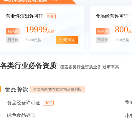
营业性演出许可证
食品经营许可证
热销
19999
800
特惠价
特惠价
元起
元
抢先预定
日常价
日常价
23000元起
1500元起
各类行业必备资质
覆盖各类行业资质业务 过审率高
食品餐饮
外卖商家/餐馆食堂/商超便利店
食
食品经营许可证
HOT
绿色食品标志
小