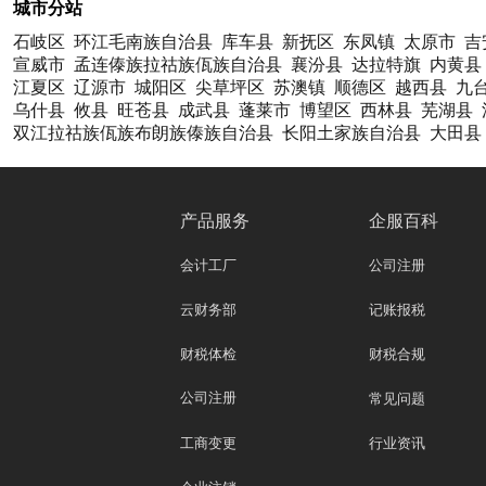
城市分站
石岐区
环江毛南族自治县
库车县
新抚区
东凤镇
太原市
吉
宣威市
孟连傣族拉祜族佤族自治县
襄汾县
达拉特旗
内黄县
江夏区
辽源市
城阳区
尖草坪区
苏澳镇
顺德区
越西县
九
乌什县
攸县
旺苍县
成武县
蓬莱市
博望区
西林县
芜湖县
双江拉祜族佤族布朗族傣族自治县
长阳土家族自治县
大田县
产品服务
企服百科
会计工厂
公司注册
云财务部
记账报税
财税体检
财税合规
公司注册
常见问题
工商变更
行业资讯