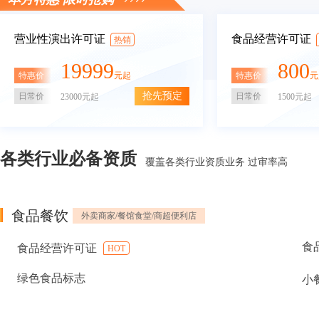
营业性演出许可证
食品经营许可证
热销
19999
800
特惠价
特惠价
元起
元
抢先预定
日常价
日常价
23000元起
1500元起
各类行业必备资质
覆盖各类行业资质业务 过审率高
食品餐饮
外卖商家/餐馆食堂/商超便利店
食
食品经营许可证
HOT
绿色食品标志
小