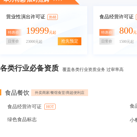
营业性演出许可证
食品经营许可证
热销
19999
800
特惠价
特惠价
元起
元
抢先预定
日常价
日常价
23000元起
1500元起
各类行业必备资质
覆盖各类行业资质业务 过审率高
食品餐饮
外卖商家/餐馆食堂/商超便利店
食
食品经营许可证
HOT
绿色食品标志
小