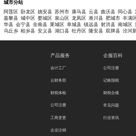
城市分站
阿莲区
卧龙区
姚安县
苏州市
康马县
云县
曲沃县
同心县
嘉黎县
城中区
婺城区
泉山区
龙凤区
淅川县
肥城市
丰满
华县
会宁县
全南县
莱城区
阜城县
镇远县
射洪县
南城区
乌丘乡
柏乡县
安义县
湖口县
牡丹区
隆安县
双牌县
泾河
产品服务
企服百科
会计工厂
公司注册
云财务部
记账报税
财税体检
财税合规
公司注册
常见问题
工商变更
行业资讯
企业注销