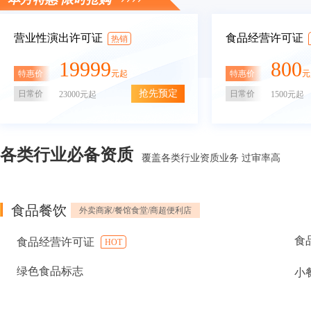
营业性演出许可证
食品经营许可证
热销
19999
800
特惠价
特惠价
元起
元
抢先预定
日常价
日常价
23000元起
1500元起
各类行业必备资质
覆盖各类行业资质业务 过审率高
食品餐饮
外卖商家/餐馆食堂/商超便利店
食
食品经营许可证
HOT
绿色食品标志
小