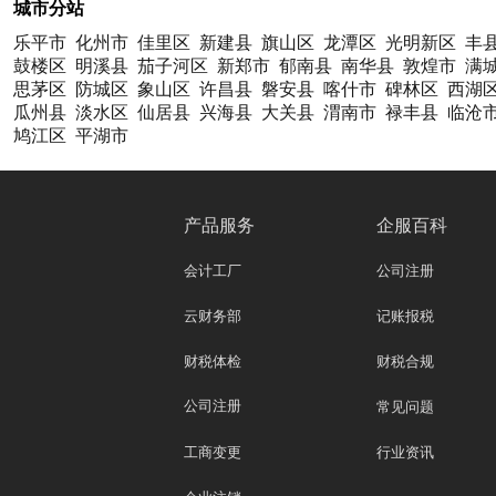
城市分站
乐平市
化州市
佳里区
新建县
旗山区
龙潭区
光明新区
丰
鼓楼区
明溪县
茄子河区
新郑市
郁南县
南华县
敦煌市
满
思茅区
防城区
象山区
许昌县
磐安县
喀什市
碑林区
西湖
瓜州县
淡水区
仙居县
兴海县
大关县
渭南市
禄丰县
临沧
鸠江区
平湖市
产品服务
企服百科
会计工厂
公司注册
云财务部
记账报税
财税体检
财税合规
公司注册
常见问题
工商变更
行业资讯