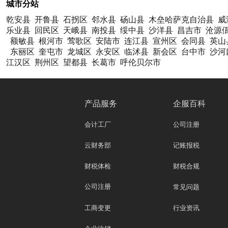
城市分站
乾安县
开鲁县
石拐区
邻水县
砀山县
木垒哈萨克自治县
威
乐业县
回民区
天峨县
南投县
绥中县
沙洋县
昌吉市
沧源
额敏县
根河市
莺歌区
安陆市
连江县
宣州区
会同县
英山
东丽区
奎屯市
龙城区
永安区
临沭县
新会区
台中市
沙河
江汉区
荆州区
望都县
长葛市
呼伦贝尔市
产品服务
企服百科
会计工厂
公司注册
云财务部
记账报税
财税体检
财税合规
公司注册
常见问题
工商变更
行业资讯