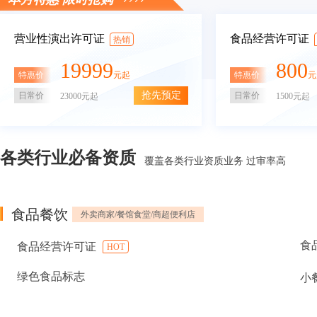
营业性演出许可证
食品经营许可证
热销
19999
800
特惠价
特惠价
元起
元
抢先预定
日常价
日常价
23000元起
1500元起
各类行业必备资质
覆盖各类行业资质业务 过审率高
食品餐饮
外卖商家/餐馆食堂/商超便利店
食
食品经营许可证
HOT
绿色食品标志
小