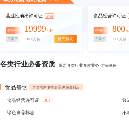
营业性演出许可证
食品经营许可证
热销
19999
800
特惠价
特惠价
元起
元
抢先预定
日常价
日常价
23000元起
1500元起
各类行业必备资质
覆盖各类行业资质业务 过审率高
食品餐饮
外卖商家/餐馆食堂/商超便利店
食
食品经营许可证
HOT
绿色食品标志
小