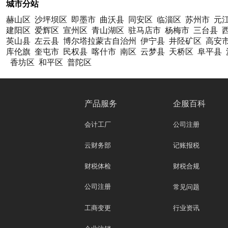
城市分站
赫山区
沙坪坝区
即墨市
曲沃县
同安区
临淄区
苏州市
元
建阳区
爱辉区
宣州区
青山湖区
驻马店市
杨梅市
三台县
英山县
左云县
博尔塔拉蒙古自治州
伊宁县
井陉矿区
高安
库伦旗
奎屯市
民权县
喀什市
南区
云梦县
天桥区
阜平县
香坊区
和平区
普陀区
产品服务
企服百科
会计工厂
公司注册
云财务部
记账报税
财税体检
财税合规
公司注册
常见问题
工商变更
行业资讯