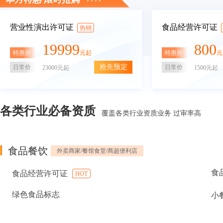
营业性演出许可证
食品经营许可证
热销
19999
800
特惠价
特惠价
元起
元
抢先预定
日常价
日常价
23000元起
1500元起
各类行业必备资质
覆盖各类行业资质业务 过审率高
食品餐饮
外卖商家/餐馆食堂/商超便利店
食
食品经营许可证
HOT
绿色食品标志
小