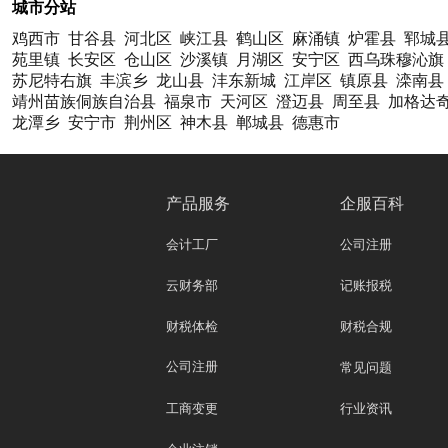
城市分站
鸡西市
甘谷县
河北区
峡江县
鹤山区
麻涌镇
炉霍县
郓城
苑里镇
长安区
仓山区
沙溪镇
月湖区
安宁区
西乌珠穆沁旗
苏尼特右旗
丰滨乡
龙山县
沣东新城
江岸区
镇原县
滦南县
靖州苗族侗族自治县
福泉市
天河区
澄迈县
周至县
加格达
龙潭乡
安宁市
荆州区
神木县
郸城县
德惠市
产品服务
企服百科
会计工厂
公司注册
云财务部
记账报税
财税体检
财税合规
公司注册
常见问题
工商变更
行业资讯