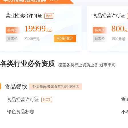
营业性演出许可证
食品经营许可证
热销
19999
800
特惠价
特惠价
元起
元
抢先预定
日常价
日常价
23000元起
1500元起
各类行业必备资质
覆盖各类行业资质业务 过审率高
食品餐饮
外卖商家/餐馆食堂/商超便利店
食
食品经营许可证
HOT
绿色食品标志
小