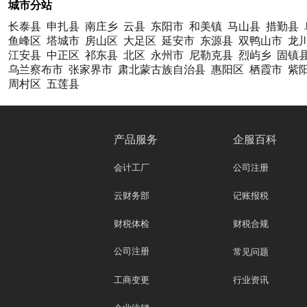
城市分站
长泰县
申扎县
南庄乡
云县
东阳市
和美镇
马山县
措勤县
鱼峰区
塔城市
房山区
大足区
延安市
东源县
双鸭山市
龙
江安县
中正区
祁东县
北区
永州市
尼勒克县
烈屿乡
固镇
乌兰察布市
张家界市
肃北蒙古族自治县
惠阳区
栖霞市
紫
周村区
五莲县
产品服务
企服百科
会计工厂
公司注册
云财务部
记账报税
财税体检
财税合规
公司注册
常见问题
工商变更
行业资讯