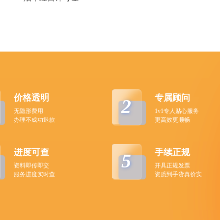
价格透明
专属顾问
2
无隐形费用
1v1专人贴心服务
办理不成功退款
更高效更顺畅
进度可查
手续正规
5
资料即传即交
开具正规发票
服务进度实时查
资质到手货真价实