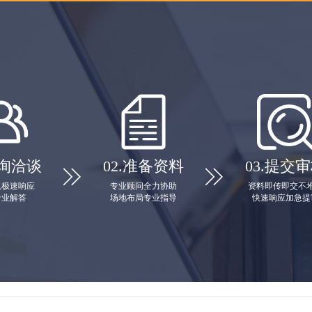
询洽谈
02.
准备资料
03.
提交审


队极速响应
专业顾问全力协助
资料即传即交不
专业解答
场地布局专业指导
快速响应加急提