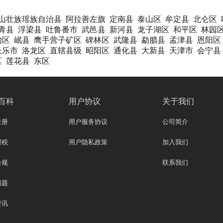
山壮族瑶族自治县
阿拉善左旗
定南县
泰山区
牟定县
北仑区
青县
浮梁县
吐鲁番市
武邑县
新河县
龙子湖区
和平区
林园
冶区
岷县
鹰手营子矿区
碑林区
武隆县
勐腊县
孟津县
恩阳区
长乐市
洛龙区
直辖县级
昭阳区
通化县
大新县
天津市
会宁县
区
莲花县
东区
百科
用户协议
关于我们
注册
用户服务协议
公司简介
报税
用户隐私政策
加入我们
合规
联系我们
问题
资讯