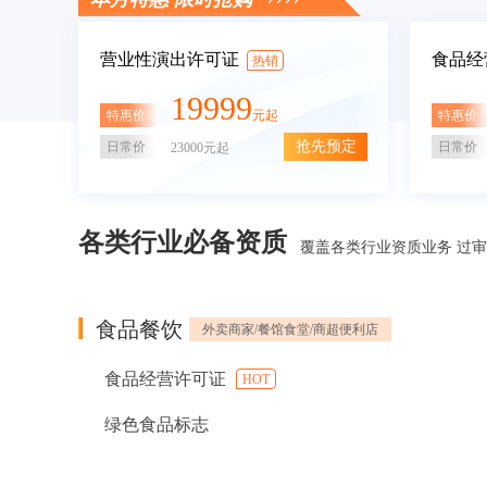
营业性演出许可证
食品经
热销
19999
特惠价
特惠价
元起
抢先预定
日常价
日常价
23000元起
各类行业必备资质
覆盖各类行业资质业务 过
食品餐饮
外卖商家/餐馆食堂/商超便利店
食品经营许可证
HOT
绿色食品标志