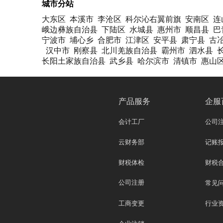
城市分站
大东区
本溪市
李沧区
科尔沁右翼前旗
安南区
连
峨边彝族自治县
下陆区
水城县
惠州市
顺昌县
巴
宁波市
埔心乡
合肥市
江津区
安平县
肃宁县
古
汉中市
刚察县
北川羌族自治县
霸州市
泗水县
长阳土家族自治县
武乡县
哈尔滨市
清镇市
惠山
产品服务
企服
会计工厂
公司
云财务部
记账
财税体检
财税
公司注册
常见
工商变更
行业