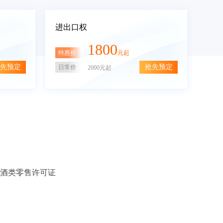
进出口权
1800
特惠价
元起
先预定
抢先预定
日常价
2000元起
酒类零售许可证