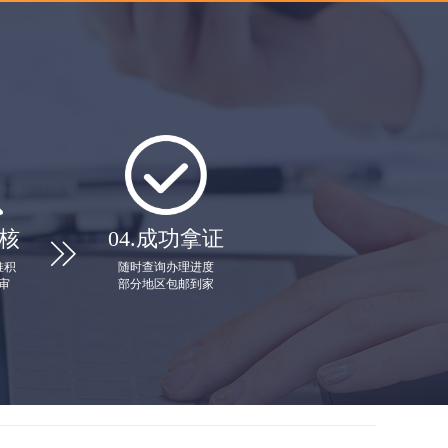
核
04.
成功拿证

堆积
随时查询办理进度
审
部分地区包邮到家