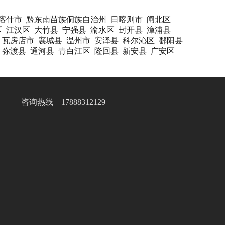
喀什市
黔东南苗族侗族自治州
日喀则市
闸北区
区
江汉区
大竹县
宁强县
渝水区
封开县
漳浦县
瓦房店市
襄城县
温州市
安泽县
科尔沁区
鄱阳县
弥渡县
通河县
青白江区
隆回县
新安县
广安区
咨询热线 17888312129