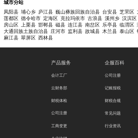
城市分站
凤阳县
埔心乡
庐江县
巍山彝族回族自治县
台安县
芝罘区
莲都区
德令哈市
定海区
克拉玛依市
古浪县
溪州乡
汉滨区
房山区
上栗县
邯郸县
磁县
连江县
南岔区
乐亭县
临渭区
大通回族土族自治县
庄河市
监利县
故城县
木兰县
泰山区
麻江县
翠屏区
西林县
产品服务
企服百科
会计工厂
公司注册
云财务部
记账报税
财税体检
财税合规
公司注册
常见问题
工商变更
行业资讯