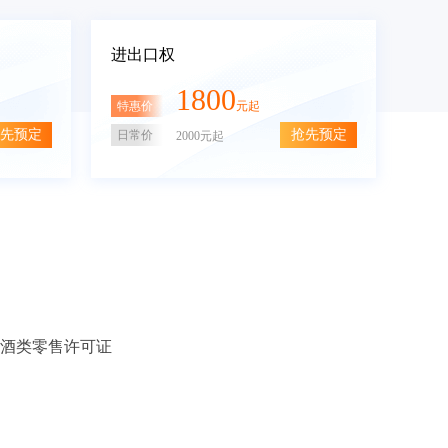
进出口权
1800
特惠价
元起
先预定
抢先预定
日常价
2000元起
酒类零售许可证