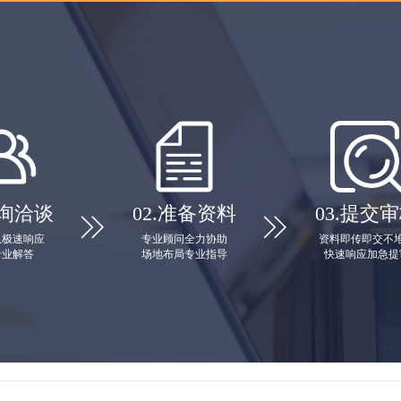
询洽谈
02.
准备资料
03.
提交审


队极速响应
专业顾问全力协助
资料即传即交不
专业解答
场地布局专业指导
快速响应加急提