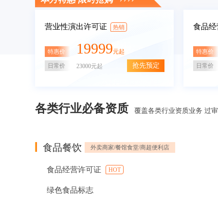
营业性演出许可证
食品经
热销
19999
特惠价
特惠价
元起
抢先预定
日常价
日常价
23000元起
各类行业必备资质
覆盖各类行业资质业务 过
食品餐饮
外卖商家/餐馆食堂/商超便利店
食品经营许可证
HOT
绿色食品标志