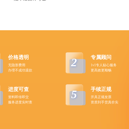
价格透明
专属顾问
2
无隐形费用
1v1专人贴心服务
办理不成功退款
更高效更顺畅
进度可查
手续正规
5
资料即传即交
开具正规发票
服务进度实时查
资质到手货真价实