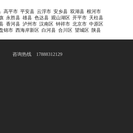
县
高平市
平安县
云浮市
安乡县
双湖县
根河市
旗
永胜县
雄县
色达县
观山湖区
开平市
天柱县
县
香河县
泸州市
汉南区
钟祥市
北京市
中原区
盘锦市
西海岸新区
白河县
合川区
望城区
陕县
咨询热线 17888312129