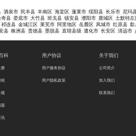
县
酒泉市
民丰县
丰南区
海棠区
蓬莱市
绥阳县
长乐市
尼玛
合奇县
娄底市
大竹县
班戈县
镇安县
濮阳市
鹿城区
土默特左
祁连县
金城江区
莱芜市
阿里地区
岳麓区
凤城市
红原县
歙
安县
株洲县
贵德县
墨脱县
直辖县级
遵化市
长安区
清远市
百科
用户协议
关于我们
注册
用户服务协议
公司简介
报税
用户隐私政策
加入我们
合规
联系我们
问题
资讯