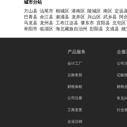
城市分站
方山县
汕尾市
相城区
港南区
陵城区
南区
定远
巴青县
余江县
溆浦县
龙井区
兴山区
武乡县
阿
马龙县
龙州县
工布江达县
肇东市
宜阳县
北屯区
阜阳市
临淄区
海北藏族自治州
彭阳县
文成县
姚
产品服务
企服
会计工厂
公司
云财务部
记账
财税体检
财税
公司注册
常见
工商变更
行业
企业注销