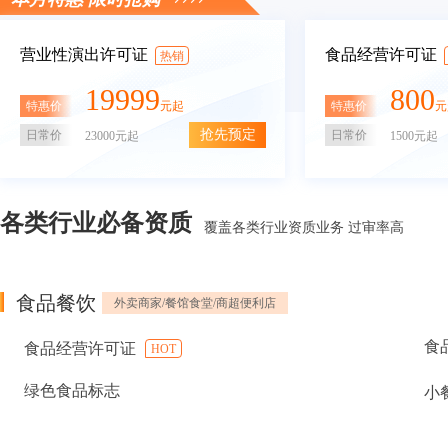
营业性演出许可证
食品经营许可证
热销
19999
800
特惠价
特惠价
元起
元
抢先预定
日常价
日常价
23000元起
1500元起
各类行业必备资质
覆盖各类行业资质业务 过审率高
食品餐饮
外卖商家/餐馆食堂/商超便利店
食
食品经营许可证
HOT
绿色食品标志
小