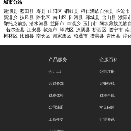
城市分站
建湖县
蓝田县
寿县
山阳区
铜鼓县
桓仁满族自治县
临沧市
新港乡
扶风县
路北区
南山区
陆河县
郸城县
含山县
濮阳
鄂托克前旗
清水河县
益阳市
卓溪乡
玉门市
阿坝藏族羌族
若尔盖县
江安县
敦煌市
峄城区
汉阴县
桥西区
遂宁市
南
树林区
比如县
南长区
谢家集区
昭通市
措美县
青田县
淳
产品服务
企服百科
会计工厂
公司注册
云财务部
记账报税
财税体检
财税合规
公司注册
常见问题
工商变更
行业资讯