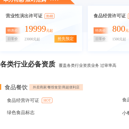
营业性演出许可证
食品经营许可证
热销
19999
800
特惠价
特惠价
元起
元
抢先预定
日常价
日常价
23000元起
1500元起
各类行业必备资质
覆盖各类行业资质业务 过审率高
食品餐饮
外卖商家/餐馆食堂/商超便利店
食
食品经营许可证
HOT
绿色食品标志
小