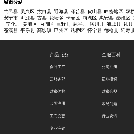
城市分站
武邑县
吴兴区
太白县
通海县
泽普县
皮山县
哈密地区
双
安宁市
沂源县
古县
花坛乡
卡若区
雨湖区
惠安县
秦淮区
宁化县
黄埔区
内湖区
巨野县
武平县
潢川县
浦城县
礼县
苍溪县
平乐县
高埗镇
巴州区
路桥区
怀宁县
德格县
延寿
产品服务
企服百科
会计工厂
公司注册
云财务部
记账报税
财税体检
财税合规
公司注册
常见问题
工商变更
行业资讯
企业注销