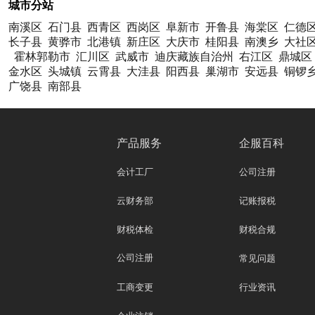
城市分站
南溪区
石门县
西青区
西岗区
阜新市
开鲁县
海棠区
仁德
长子县
黄骅市
北港镇
新庄区
大庆市
桂阳县
南澳乡
大社
霍林郭勒市
汇川区
武威市
迪庆藏族自治州
右江区
鼎城区
金水区
头城镇
云霄县
大洼县
阳西县
巢湖市
安远县
铜锣
广饶县
南部县
产品服务
企服百科
会计工厂
公司注册
云财务部
记账报税
财税体检
财税合规
公司注册
常见问题
工商变更
行业资讯