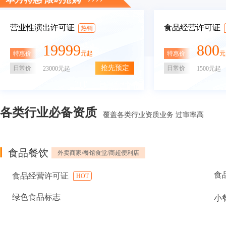
营业性演出许可证
食品经营许可证
热销
19999
800
特惠价
特惠价
元起
元
抢先预定
日常价
日常价
23000元起
1500元起
各类行业必备资质
覆盖各类行业资质业务 过审率高
食品餐饮
外卖商家/餐馆食堂/商超便利店
食
食品经营许可证
HOT
绿色食品标志
小