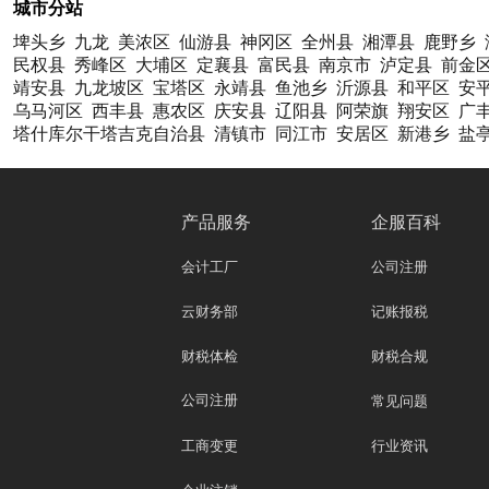
城市分站
埤头乡
九龙
美浓区
仙游县
神冈区
全州县
湘潭县
鹿野乡
民权县
秀峰区
大埔区
定襄县
富民县
南京市
泸定县
前金
靖安县
九龙坡区
宝塔区
永靖县
鱼池乡
沂源县
和平区
安
乌马河区
西丰县
惠农区
庆安县
辽阳县
阿荣旗
翔安区
广
塔什库尔干塔吉克自治县
清镇市
同江市
安居区
新港乡
盐
产品服务
企服百科
会计工厂
公司注册
云财务部
记账报税
财税体检
财税合规
公司注册
常见问题
工商变更
行业资讯