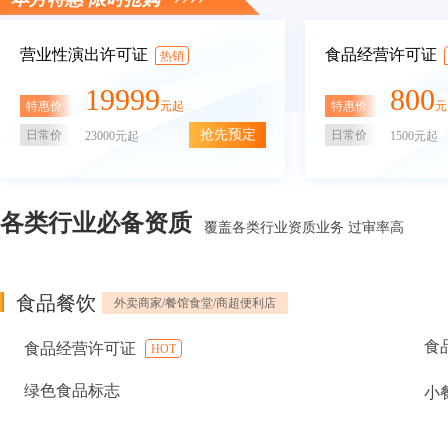
营业性演出许可证
食品经营许可证
热销
19999
800
特惠价
特惠价
元起
元
抢先预定
日常价
日常价
23000元起
1500元起
各类行业必备资质
覆盖各类行业资质业务 过审率高
食品餐饮
外卖商家/餐馆食堂/商超便利店
食
食品经营许可证
HOT
绿色食品标志
小