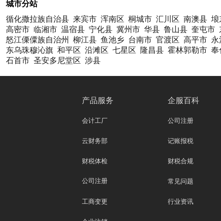
城市分站
循化撒拉族自治县
来宾市
浑南区
桐城市
汇川区
南澳县
埌
高密市
临湘市
温宿县
宁化县
冀州市
华县
鲁山县
奎屯市
怒江傈僳族自治州
柳江县
鱼池乡
台南市
官渡区
高平市
永
东乌珠穆沁旗
和平区
沿滩区
七星区
隆昌县
霍林郭勒市
奉
石首市
圣安多尼堂区
涉县
产品服务
企服百科
会计工厂
公司注册
云财务部
记账报税
财税体检
财税合规
公司注册
常见问题
工商变更
行业资讯