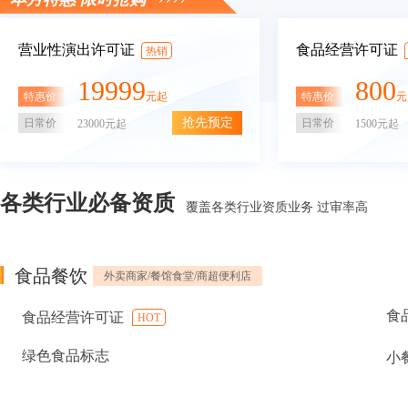
营业性演出许可证
食品经营许可证
热销
19999
800
特惠价
特惠价
元起
元
抢先预定
日常价
日常价
23000元起
1500元起
各类行业必备资质
覆盖各类行业资质业务 过审率高
食品餐饮
外卖商家/餐馆食堂/商超便利店
食
食品经营许可证
HOT
绿色食品标志
小