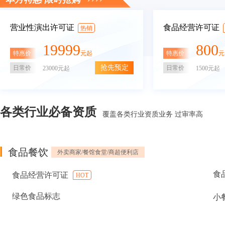
营业性演出许可证
食品经营许可证
热销
19999
800
特惠价
特惠价
元起
元
抢先预定
日常价
日常价
23000元起
1500元起
各类行业必备资质
覆盖各类行业资质业务 过审率高
食品餐饮
外卖商家/餐馆食堂/商超便利店
食
食品经营许可证
HOT
绿色食品标志
小