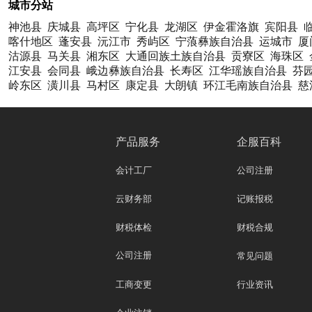
城市分站
神池县
庆城县
高坪区
宁化县
龙湖区
伊金霍洛旗
宾阳县
喀什地区
蓬安县
沅江市
秀屿区
宁蒗彝族自治县
运城市
厦
沽源县
马关县
湘东区
大通回族土族自治县
贡寮区
海珠区
江安县
会同县
峨边彝族自治县
长寿区
江华瑶族自治县
芬
岭东区
潢川县
马村区
康定县
大朗镇
环江毛南族自治县
慈
产品服务
企服百科
会计工厂
公司注册
云财务部
记账报税
财税体检
财税合规
公司注册
常见问题
工商变更
行业资讯