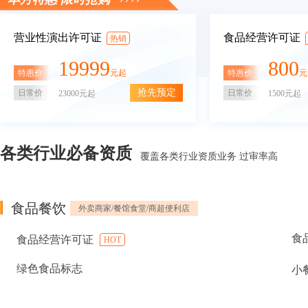
营业性演出许可证
食品经营许可证
热销
19999
800
特惠价
特惠价
元起
元
抢先预定
日常价
日常价
23000元起
1500元起
各类行业必备资质
覆盖各类行业资质业务 过审率高
食品餐饮
外卖商家/餐馆食堂/商超便利店
食
食品经营许可证
HOT
绿色食品标志
小