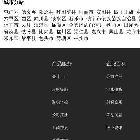
城市分站
屯门区
信义乡
阳原县
呼图壁县
瑞丽市
安图县
四子王旗
六甲区
西区
武川县
淡水区
新乐市
镇宁布依族苗族自治县
信宜市
凤县
清浦区
临潼区
金秀瑶族自治县
铁西区
田尾乡
襄汾县
铁岭县
比如县
临川区
崇仁县
嘉兴市
凤山县
龙海
米东区
黎平县
包头市
荷塘区
林州市
产品服务
企服百科
会计工厂
公司注册
云财务部
记账报税
财税体检
财税合规
公司注册
常见问题
工商变更
行业资讯