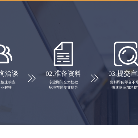
询洽谈
02.
准备资料
03.
提交审


队极速响应
专业顾问全力协助
资料即传即交不
专业解答
场地布局专业指导
快速响应加急提