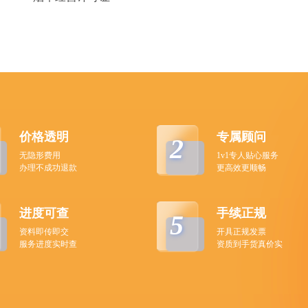
价格透明
专属顾问
2
无隐形费用
1v1专人贴心服务
办理不成功退款
更高效更顺畅
进度可查
手续正规
5
资料即传即交
开具正规发票
服务进度实时查
资质到手货真价实