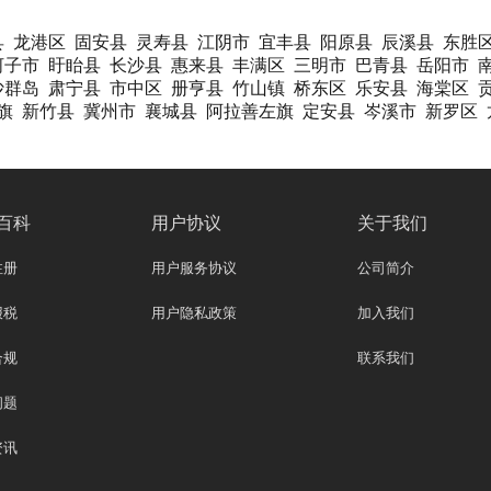
县
龙港区
固安县
灵寿县
江阴市
宜丰县
阳原县
辰溪县
东胜
河子市
盱眙县
长沙县
惠来县
丰满区
三明市
巴青县
岳阳市
沙群岛
肃宁县
市中区
册亨县
竹山镇
桥东区
乐安县
海棠区
旗
新竹县
冀州市
襄城县
阿拉善左旗
定安县
岑溪市
新罗区
百科
用户协议
关于我们
注册
用户服务协议
公司简介
报税
用户隐私政策
加入我们
合规
联系我们
问题
资讯