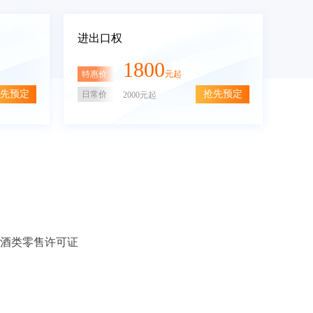
进出口权
1800
特惠价
元起
先预定
抢先预定
日常价
2000元起
酒类零售许可证