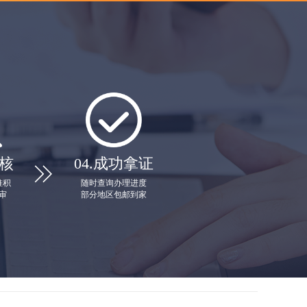
核
04.
成功拿证

堆积
随时查询办理进度
审
部分地区包邮到家