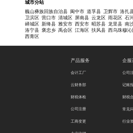
城市分站
巍山彝族回族自治县
阆中市
道孚县
卫辉市
洛扎
卫滨区
营口市
清城区
屏南县
云龙区
雨花区
石
峄城区
新绛县
雅安市
西安市
昭苏县
龙里县
南
洛宁县
褒忠乡
禹会区
江海区
扶风县
西乌珠穆沁
西青区
产品服务
企服
会计工厂
公司
云财务部
记账
财税体检
财税
公司注册
常见
工商变更
行业