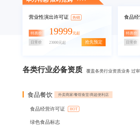
营业性演出许可证
食品经
热销
19999
特惠价
特惠价
元起
抢先预定
日常价
日常价
23000元起
各类行业必备资质
覆盖各类行业资质业务 过
食品餐饮
外卖商家/餐馆食堂/商超便利店
食品经营许可证
HOT
绿色食品标志