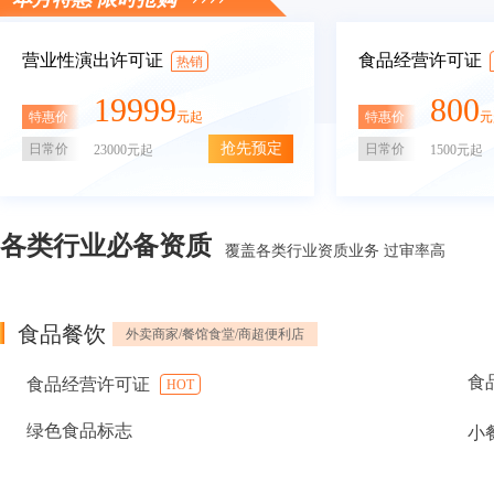
营业性演出许可证
食品经营许可证
热销
19999
800
特惠价
特惠价
元起
元
抢先预定
日常价
日常价
23000元起
1500元起
各类行业必备资质
覆盖各类行业资质业务 过审率高
食品餐饮
外卖商家/餐馆食堂/商超便利店
食
食品经营许可证
HOT
绿色食品标志
小