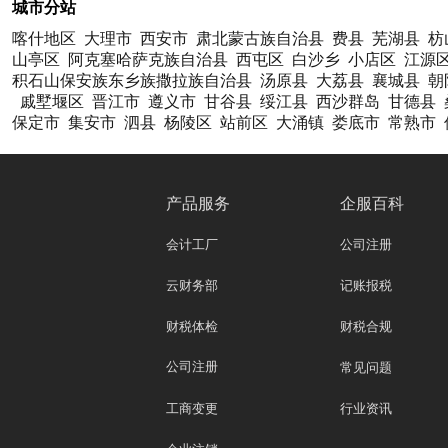
城市分站
喀什地区
大理市
西安市
肃北蒙古族自治县
费县
芜湖县
枋
山亭区
阿克塞哈萨克族自治县
西屯区
白沙乡
小店区
江源
积石山保安族东乡族撒拉族自治县
汤原县
大荔县
襄城县
朝
戚墅堰区
晋江市
遵义市
甘谷县
绥江县
西沙群岛
甘德县
保定市
集安市
泗县
杨陵区
站前区
大涌镇
娄底市
常熟市
产品服务
企服百科
会计工厂
公司注册
云财务部
记账报税
财税体检
财税合规
公司注册
常见问题
工商变更
行业资讯