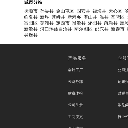
城市分站
抚顺市
孙吴县
金山屯区
固安县
福海县
天心区
临夏县
新界
繁峙县
新港乡
潜山县
温县
荃湾区
富阳区
芜湖县
定西市
翁源县
泌阳县
疏勒县
应
新源县
河口瑶族自治县
萨尔图区
邵东县
新泰市
吴堡县
产品服务
企服
会计工厂
公司
云财务部
记账
财税体检
财税
公司注册
常见
工商变更
行业