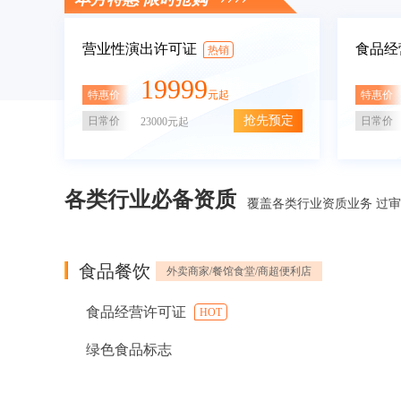
营业性演出许可证
食品经
热销
19999
特惠价
特惠价
元起
抢先预定
日常价
日常价
23000元起
各类行业必备资质
覆盖各类行业资质业务 过
食品餐饮
外卖商家/餐馆食堂/商超便利店
食品经营许可证
HOT
绿色食品标志