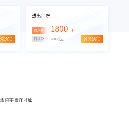
进出口权
1800
特惠价
元起
先预定
抢先预定
日常价
2000元起
酒类零售许可证