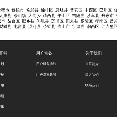
哈密市
穆棱市
修武县
楠梓区
息烽县
晋安区
中西区
巴州区
太康县
茶山镇
大同乡
靖西县
平山区
吉隆县
莎车县
丹东市
城市
丛台区
肥乡县
岑巩县
莲湖区
田东县
杨陵区
孝南区
吕
梨树县
屯留县
漠河县
荥经县
唐山市
宁津县
涧西区
红寺堡
百科
用户协议
关于我们
注册
用户服务协议
公司简介
报税
用户隐私政策
加入我们
合规
联系我们
问题
资讯