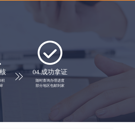
核
04.
成功拿证

堆积
随时查询办理进度
审
部分地区包邮到家