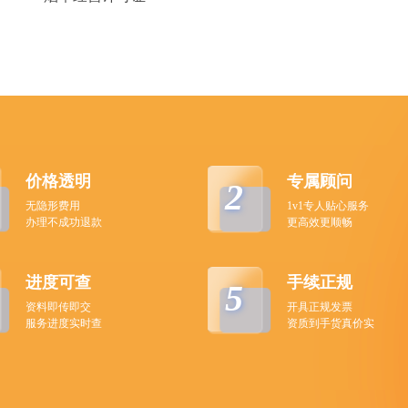
价格透明
专属顾问
2
无隐形费用
1v1专人贴心服务
办理不成功退款
更高效更顺畅
进度可查
手续正规
5
资料即传即交
开具正规发票
服务进度实时查
资质到手货真价实