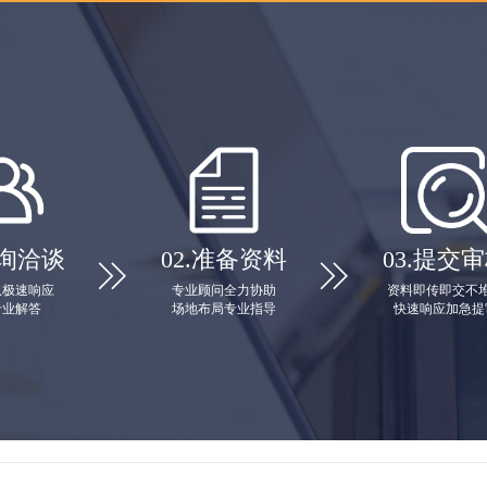
询洽谈
02.
准备资料
03.
提交审


队极速响应
专业顾问全力协助
资料即传即交不
专业解答
场地布局专业指导
快速响应加急提