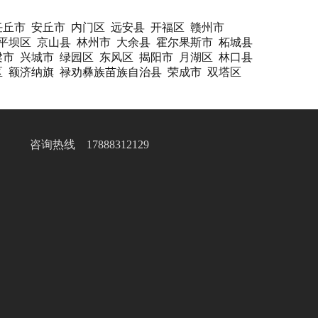
任丘市
安丘市
内门区
远安县
开福区
赣州市
平坝区
京山县
林州市
大余县
霍尔果斯市
柘城县
梁市
兴城市
绿园区
东风区
揭阳市
月湖区
林口县
区
额济纳旗
禄劝彝族苗族自治县
荣成市
双塔区
咨询热线 17888312129