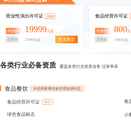
营业性演出许可证
食品经营许可证
热销
19999
800
特惠价
特惠价
元起
元
抢先预定
日常价
日常价
23000元起
1500元起
各类行业必备资质
覆盖各类行业资质业务 过审率高
食品餐饮
外卖商家/餐馆食堂/商超便利店
食
食品经营许可证
HOT
绿色食品标志
小