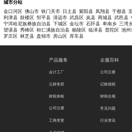
城市分站
金口河区
佛山市
铁门关市
日土县
紫阳县
凤翔县
于都县
利津县
鼓楼区
邹平县
清远市
武昌区
岚县
商城县
武邑县
宁洱哈尼族彝族自治县
下城区
金坛市
石阡县
卑南乡
三湾
望谟县
秀峰区
桓仁满族自治县
杨陵区
临泽县
普陀区
池州
罗庄区
林芝县
盘锦市
房山区
库车县
产品服务
企服百科
会计工厂
公司注册
云财务部
记账报税
财税体检
财税合规
公司注册
常见问题
工商变更
行业资讯