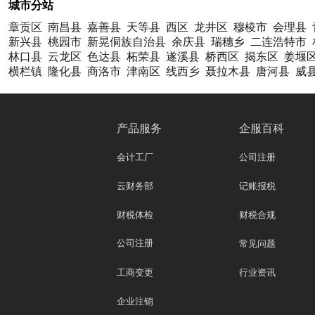
城市分站
章贡区
南昌县
嘉善县
天等县
西区
龙井区
穆棱市
会理县
新兴县
桃园市
新晃侗族自治县
余庆县
瑞穗乡
二连浩特市
林口县
云龙区
色达县
柘荣县
遂溪县
桥西区
揭东区
姜堰
横栏镇
隆化县
商洛市
津南区
线西乡
聂拉木县
唐河县
威
产品服务
企服百科
会计工厂
公司注册
云财务部
记账报税
财税体检
财税合规
公司注册
常见问题
工商变更
行业资讯
企业注销