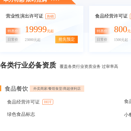
营业性演出许可证
食品经营许可证
热销
19999
800
特惠价
特惠价
元起
元
抢先预定
日常价
日常价
23000元起
1500元起
各类行业必备资质
覆盖各类行业资质业务 过审率高
食品餐饮
外卖商家/餐馆食堂/商超便利店
食
食品经营许可证
HOT
绿色食品标志
小