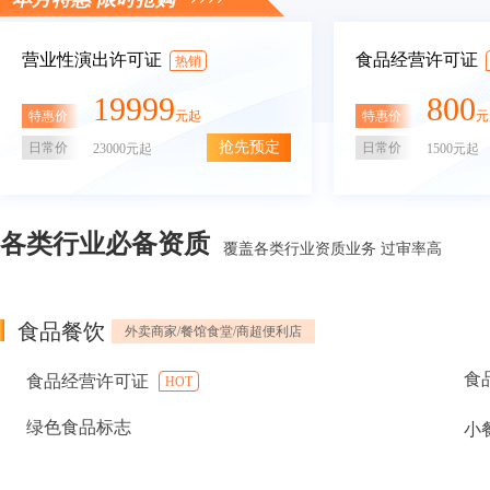
营业性演出许可证
食品经营许可证
热销
19999
800
特惠价
特惠价
元起
元
抢先预定
日常价
日常价
23000元起
1500元起
各类行业必备资质
覆盖各类行业资质业务 过审率高
食品餐饮
外卖商家/餐馆食堂/商超便利店
食
食品经营许可证
HOT
绿色食品标志
小