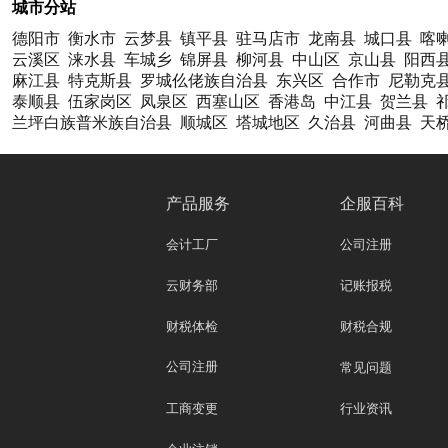
城市分站
德阳市
衡水市
云梦县
镇平县
驻马店市
龙南县
城口县
喀
云溪区
涞水县
车城乡
锦屏县
柳河县
中山区
京山县
阳西
麻江县
特克斯县
罗城仫佬族自治县
东兴区
合作市
尼勒克
泰顺县
伍家岗区
凤泉区
西塞山区
香港岛
中江县
贺兰县
兰坪白族普米族自治县
顺城区
塔城地区
久治县
河曲县
天
产品服务
企服百科
会计工厂
公司注册
云财务部
记账报税
财税体检
财税合规
公司注册
常见问题
工商变更
行业资讯