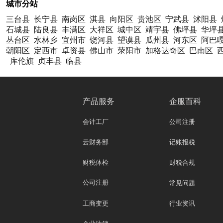
城市分站
三台县
长宁县
南岗区
淇县
向阳区
贵池区
宁武县
沭阳县
石城县
陆良县
丰满区
大祥区
城中区
靖宇县
佛坪县
华坪
丛台区
水林乡
宜州市
饶河县
望谟县
瓜州县
河东区
阿巴
朝阳区
定西市
卓资县
佛山市
荥阳市
加格达奇区
巴南区
库伦旗
贞丰县
临县
产品服务
企服百科
会计工厂
公司注册
云财务部
记账报税
财税体检
财税合规
公司注册
常见问题
工商变更
行业资讯