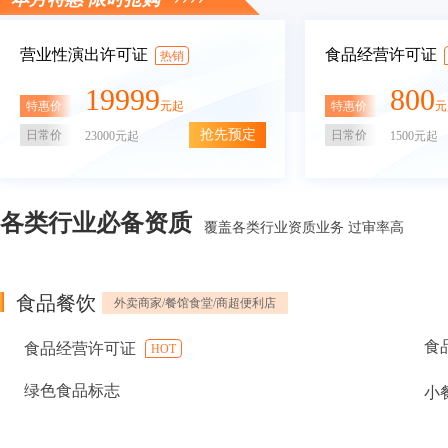
营业性演出许可证
食品经营许可证
热销
19999
800
特惠价
特惠价
元起
元
抢先预定
日常价
日常价
23000元起
1500元起
各类行业必备资质
覆盖各类行业资质业务 过审率高
食品餐饮
外卖商家/餐馆食堂/商超便利店
食
食品经营许可证
HOT
绿色食品标志
小