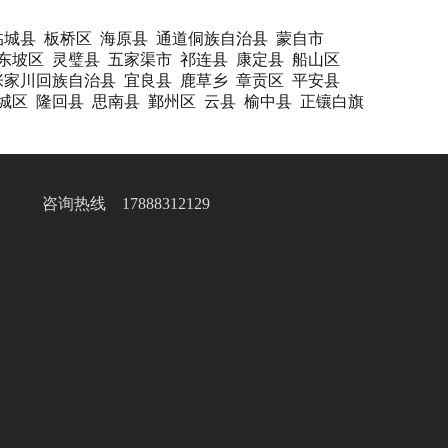
临城县
板桥区
海原县
通道侗族自治县
蒙自市
东坡区
灵璧县
五家渠市
祁连县
康定县
船山区
张家川回族自治县
宜良县
鹿草乡
章贡区
平安县
城区
隆回县
思南县
鄞州区
云县
榆中县
正镶白旗
咨询热线 17888312129