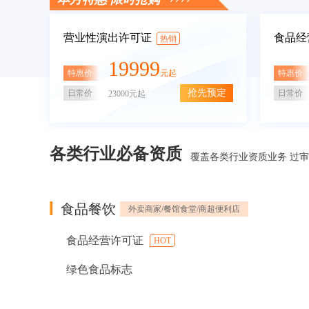
营业性演出许可证
食品经
热销
19999
特惠价
特惠价
元起
抢先预定
日常价
日常价
23000元起
各类行业必备资质
覆盖各类行业资质业务 过
食品餐饮
外卖商家/餐馆食堂/商超便利店
食品经营许可证
HOT
绿色食品标志