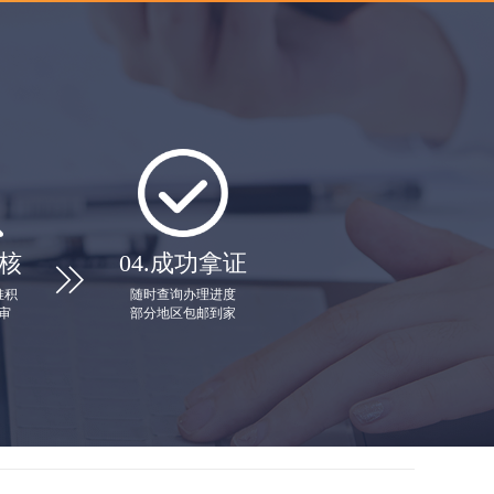
核
04.
成功拿证

堆积
随时查询办理进度
审
部分地区包邮到家