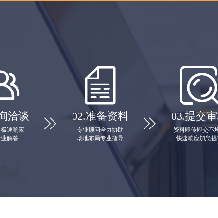
询洽谈
02.
准备资料
03.
提交审


队极速响应
专业顾问全力协助
资料即传即交不
专业解答
场地布局专业指导
快速响应加急提