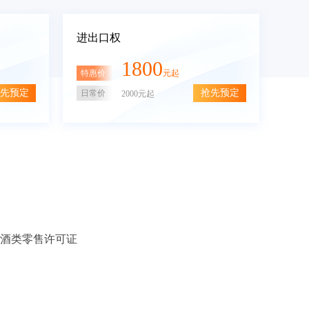
进出口权
1800
特惠价
元起
先预定
抢先预定
日常价
2000元起
酒类零售许可证