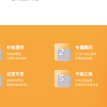
价格透明
专属顾问
2
无隐形费用
1v1专人贴心服务
办理不成功退款
更高效更顺畅
进度可查
手续正规
5
资料即传即交
开具正规发票
服务进度实时查
资质到手货真价实