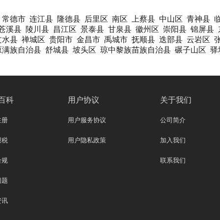
常德市
连江县
隆德县
后里区
南区
上蔡县
中山区
青神县
苍溪县
陵川县
昌江区
景泰县
甘泉县
徽州区
崇阳县
锦屏县
文水县
禅城区
贵阳市
金昌市
禹城市
抚顺县
迭部县
云岩区
原满族自治县
舒城县
坡头区
琼中黎族苗族自治县
碾子山区
驿
百科
用户协议
关于我们
注册
用户服务协议
公司简介
报税
用户隐私政策
加入我们
合规
联系我们
问题
资讯