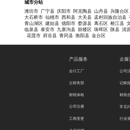
城市分站
潍坊市
广宁县
庆阳市
阿克陶县
山丹县
兴隆台区
大石桥市
仙桃市
西和县
大关县
孟村回族自治县
青山湖区
建始县
德阳市
婺源县
离石区
榕江县
临泉县
泰安市
九寨沟县
鼓楼区
珠晖区
陕县
清
花莲市
府谷县
青冈县
衡阳县
金台区
产品服务
企服
会计工厂
公司
云财务部
记账
财税体检
财税
公司注册
常见
工商变更
行业