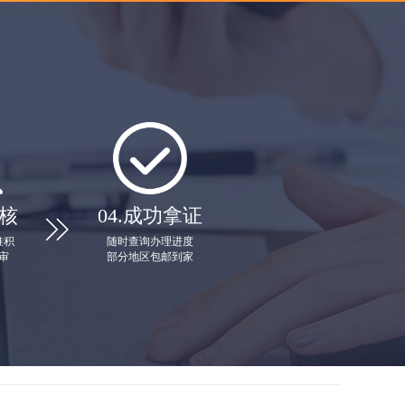
核
04.
成功拿证

堆积
随时查询办理进度
审
部分地区包邮到家