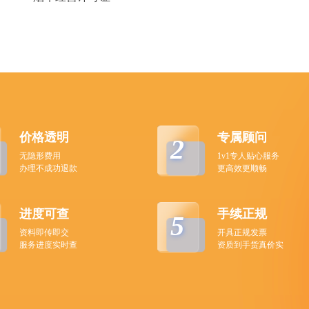
价格透明
专属顾问
2
无隐形费用
1v1专人贴心服务
办理不成功退款
更高效更顺畅
进度可查
手续正规
5
资料即传即交
开具正规发票
服务进度实时查
资质到手货真价实