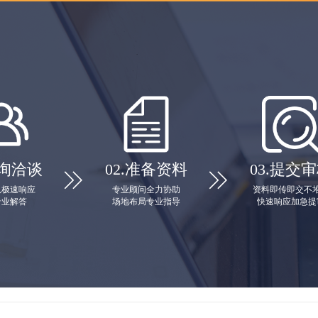
询洽谈
02.
准备资料
03.
提交审


队极速响应
专业顾问全力协助
资料即传即交不
专业解答
场地布局专业指导
快速响应加急提