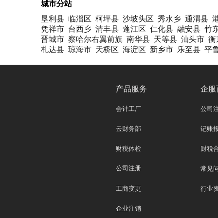
城市分站
垦利县
临淄区
柯坪县
沙坡头区
秀水乡
通渭县
凭祥市
台西乡
清丰县
蓬江区
仁化县
融安县
竹
晋城市
察哈尔右翼前旗
南华县
天等县
汕头市
衡
札达县
琼海市
天桥区
海淀区
新乡市
乐至县
平
产品服务
企服
会计工厂
公司
云财务部
记账
财税体检
财税
公司注册
常见
工商变更
行业
企业注销