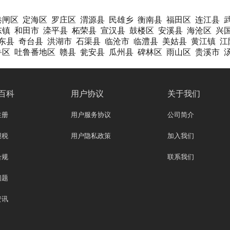
港闸区
定海区
罗庄区
渭源县
民雄乡
衡南县
福田区
连江县
东镇
和田市
滦平县
柘荣县
宣汉县
鼓楼区
安溪县
海沧区
兴
东县
奇台县
洪湖市
石渠县
临沧市
临澧县
美姑县
黄江镇
江
鲁区
吐鲁番地区
赣县
瓮安县
瓜州县
碑林区
雨山区
贵溪市
百科
用户协议
关于我们
注册
用户服务协议
公司简介
报税
用户隐私政策
加入我们
合规
联系我们
问题
资讯