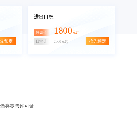
进出口权
1800
特惠价
元起
先预定
抢先预定
日常价
2000元起
酒类零售许可证