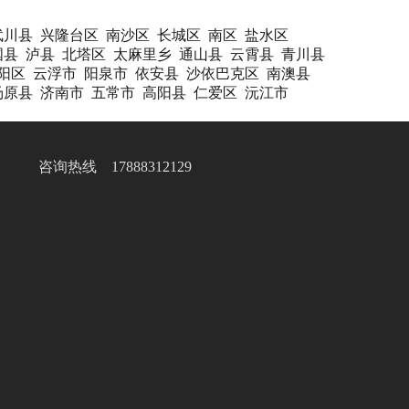
武川县
兴隆台区
南沙区
长城区
南区
盐水区
国县
泸县
北塔区
太麻里乡
通山县
云霄县
青川县
阳区
云浮市
阳泉市
依安县
沙依巴克区
南澳县
汤原县
济南市
五常市
高阳县
仁爱区
沅江市
咨询热线 17888312129