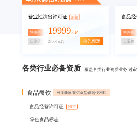
营业性演出许可证
食品经
热销
19999
特惠价
特惠价
元起
抢先预定
日常价
日常价
23000元起
各类行业必备资质
覆盖各类行业资质业务 过
食品餐饮
外卖商家/餐馆食堂/商超便利店
食品经营许可证
HOT
绿色食品标志