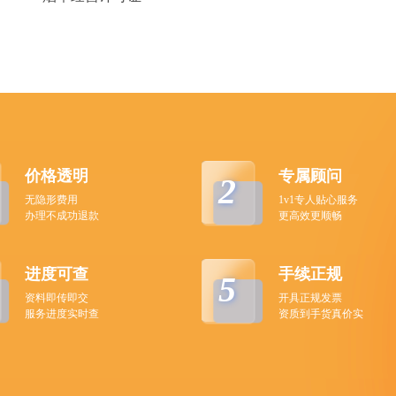
价格透明
专属顾问
2
无隐形费用
1v1专人贴心服务
办理不成功退款
更高效更顺畅
进度可查
手续正规
5
资料即传即交
开具正规发票
服务进度实时查
资质到手货真价实