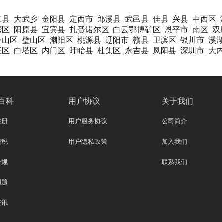
江县
大武乡
金阳县
定西市
郎溪县
武邑县
佳县
兴县
中西区
湾区
阳原县
宜宾县
扎赉诺尔区
白云鄂博矿区
恩平市
南区
双
公山区
璧山区
潮阳区
桃源县
辽阳市
赣县
卫滨区
银川市
溪
汪区
白塔区
内门区
盱眙县
杜集区
永吉县
凤阳县
深圳市
大
百科
用户协议
关于我们
注册
用户服务协议
公司简介
报税
用户隐私政策
加入我们
合规
联系我们
问题
资讯