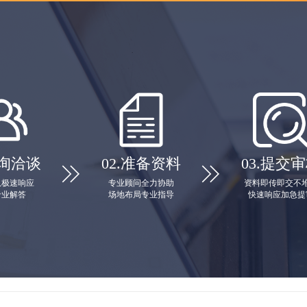
询洽谈
02.
准备资料
03.
提交审


队极速响应
专业顾问全力协助
资料即传即交不
专业解答
场地布局专业指导
快速响应加急提