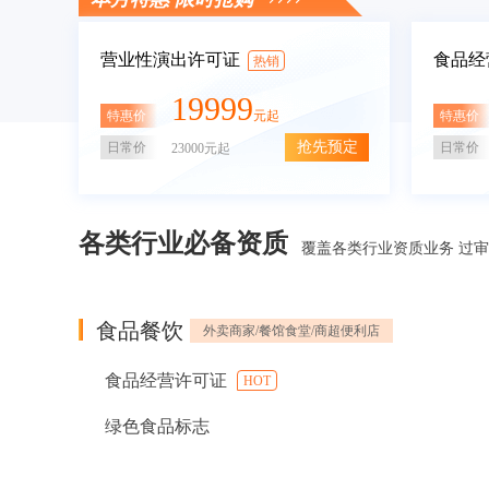
营业性演出许可证
食品经
热销
19999
特惠价
特惠价
元起
抢先预定
日常价
日常价
23000元起
各类行业必备资质
覆盖各类行业资质业务 过
食品餐饮
外卖商家/餐馆食堂/商超便利店
食品经营许可证
HOT
绿色食品标志