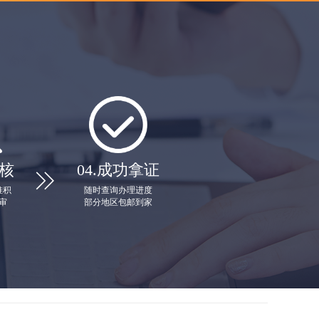
核
04.
成功拿证

堆积
随时查询办理进度
审
部分地区包邮到家