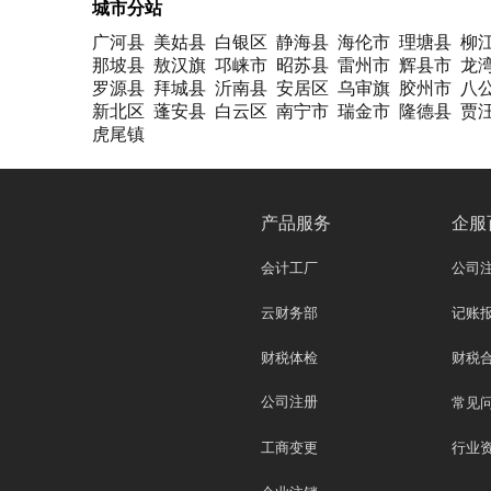
城市分站
广河县
美姑县
白银区
静海县
海伦市
理塘县
柳
那坡县
敖汉旗
邛崃市
昭苏县
雷州市
辉县市
龙
罗源县
拜城县
沂南县
安居区
乌审旗
胶州市
八
新北区
蓬安县
白云区
南宁市
瑞金市
隆德县
贾
虎尾镇
产品服务
企服
会计工厂
公司
云财务部
记账
财税体检
财税
公司注册
常见
工商变更
行业