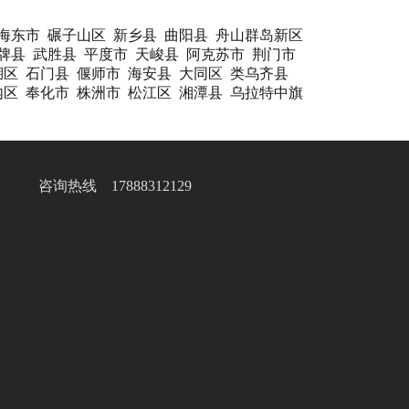
海东市
碾子山区
新乡县
曲阳县
舟山群岛新区
牌县
武胜县
平度市
天峻县
阿克苏市
荆门市
湖区
石门县
偃师市
海安县
大同区
类乌齐县
内区
奉化市
株洲市
松江区
湘潭县
乌拉特中旗
咨询热线 17888312129