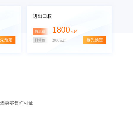
进出口权
1800
特惠价
元起
先预定
抢先预定
日常价
2000元起
酒类零售许可证