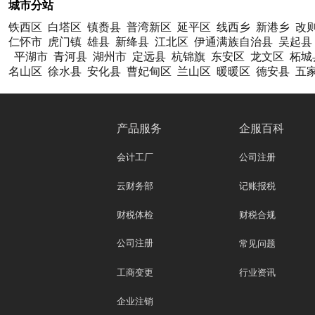
城市分站
铁西区
白塔区
镇赉县
普湾新区
延平区
线西乡
新港乡
改
仁怀市
虎门镇
雄县
新绛县
江北区
伊通满族自治县
吴起县
平湖市
青河县
湖州市
定远县
杭锦旗
东安区
龙文区
柘城
名山区
徐水县
安化县
曹妃甸区
兰山区
暖暖区
德安县
五
产品服务
企服百科
会计工厂
公司注册
云财务部
记账报税
财税体检
财税合规
公司注册
常见问题
工商变更
行业资讯
企业注销