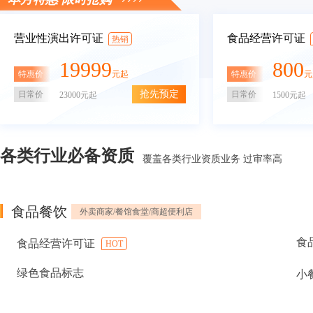
营业性演出许可证
食品经营许可证
热销
19999
800
特惠价
特惠价
元起
元
抢先预定
日常价
日常价
23000元起
1500元起
各类行业必备资质
覆盖各类行业资质业务 过审率高
食品餐饮
外卖商家/餐馆食堂/商超便利店
食
食品经营许可证
HOT
绿色食品标志
小