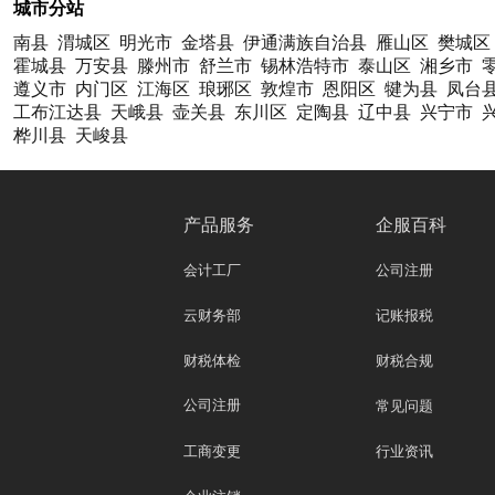
城市分站
南县
渭城区
明光市
金塔县
伊通满族自治县
雁山区
樊城区
霍城县
万安县
滕州市
舒兰市
锡林浩特市
泰山区
湘乡市
遵义市
内门区
江海区
琅琊区
敦煌市
恩阳区
犍为县
凤台
工布江达县
天峨县
壶关县
东川区
定陶县
辽中县
兴宁市
桦川县
天峻县
产品服务
企服百科
会计工厂
公司注册
云财务部
记账报税
财税体检
财税合规
公司注册
常见问题
工商变更
行业资讯