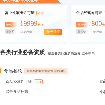
营业性演出许可证
食品经营许可证
热销
19999
800
特惠价
特惠价
元起
元
抢先预定
日常价
日常价
23000元起
1500元起
各类行业必备资质
覆盖各类行业资质业务 过审率高
食品餐饮
外卖商家/餐馆食堂/商超便利店
食
食品经营许可证
HOT
绿色食品标志
小