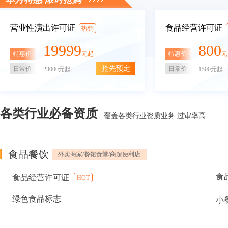
营业性演出许可证
食品经营许可证
热销
19999
800
特惠价
特惠价
元起
元
抢先预定
日常价
日常价
23000元起
1500元起
各类行业必备资质
覆盖各类行业资质业务 过审率高
食品餐饮
外卖商家/餐馆食堂/商超便利店
食
食品经营许可证
HOT
绿色食品标志
小