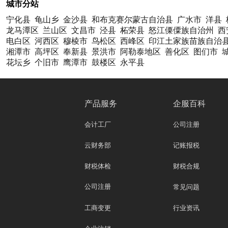
城市分站
宁化县
龟山乡
金沙县
和布克赛尔蒙古自治县
广水市
洋县
龙马潭区
兰山区
文昌市
泾县
柘荣县
怒江傈僳族自治州
西
电白区
河西区
穆棱市
鸟松区
西峰区
印江土家族苗族自治
湘潭市
高坪区
奉新县
景洪市
阿勒泰地区
善化区
图们市
花坛乡
个旧市
鹰潭市
鼓楼区
永平县
产品服务
企服百科
会计工厂
公司注册
云财务部
记账报税
财税体检
财税合规
公司注册
常见问题
工商变更
行业资讯