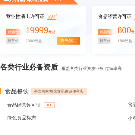
营业性演出许可证
食品经营许可证
热销
19999
800
特惠价
特惠价
元起
元
抢先预定
日常价
日常价
23000元起
1500元起
各类行业必备资质
覆盖各类行业资质业务 过审率高
食品餐饮
外卖商家/餐馆食堂/商超便利店
食
食品经营许可证
HOT
绿色食品标志
小