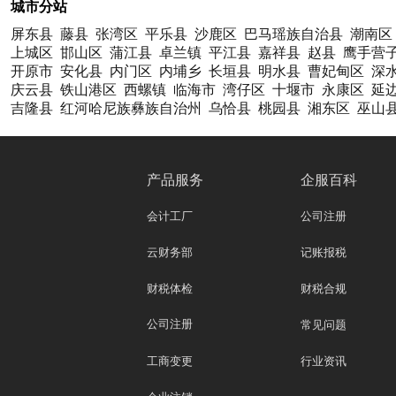
城市分站
屏东县
藤县
张湾区
平乐县
沙鹿区
巴马瑶族自治县
潮南区
上城区
邯山区
蒲江县
卓兰镇
平江县
嘉祥县
赵县
鹰手营
开原市
安化县
内门区
内埔乡
长垣县
明水县
曹妃甸区
深
庆云县
铁山港区
西螺镇
临海市
湾仔区
十堰市
永康区
延
吉隆县
红河哈尼族彝族自治州
乌恰县
桃园县
湘东区
巫山
产品服务
企服百科
会计工厂
公司注册
云财务部
记账报税
财税体检
财税合规
公司注册
常见问题
工商变更
行业资讯