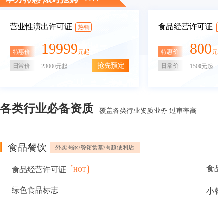
营业性演出许可证
食品经营许可证
热销
19999
800
特惠价
特惠价
元起
元
抢先预定
日常价
日常价
23000元起
1500元起
各类行业必备资质
覆盖各类行业资质业务 过审率高
食品餐饮
外卖商家/餐馆食堂/商超便利店
食
食品经营许可证
HOT
绿色食品标志
小