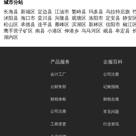
城市分站
长海县
新城区
定边县
江油市
繁峙县
玛多县
乌拉特后旗
沭阳县
海口市
栾川县
兴隆县
观塘区
洛阳市
定安县
静安
松山区
承德县
连平县
雁峰区
滨湖区
新林区
信阳市
椒江
鹰手营子矿区
南县
小港区
伸港乡
乌马河区
岷县
牟定县
湖内区
产品服务
企服百科
会计工厂
公司注册
云财务部
记账报税
财税体检
财税合规
公司注册
常见问题
工商变更
行业资讯