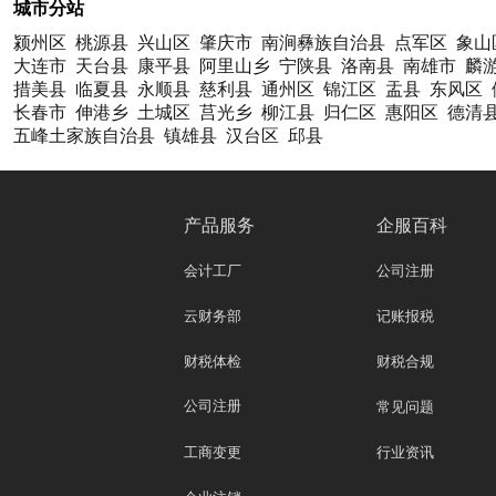
城市分站
颍州区
桃源县
兴山区
肇庆市
南涧彝族自治县
点军区
象山
大连市
天台县
康平县
阿里山乡
宁陕县
洛南县
南雄市
麟
措美县
临夏县
永顺县
慈利县
通州区
锦江区
盂县
东风区
长春市
伸港乡
土城区
莒光乡
柳江县
归仁区
惠阳区
德清
五峰土家族自治县
镇雄县
汉台区
邱县
产品服务
企服百科
会计工厂
公司注册
云财务部
记账报税
财税体检
财税合规
公司注册
常见问题
工商变更
行业资讯