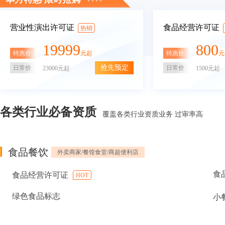
营业性演出许可证
食品经营许可证
热销
19999
800
特惠价
特惠价
元起
元
抢先预定
日常价
日常价
23000元起
1500元起
各类行业必备资质
覆盖各类行业资质业务 过审率高
食品餐饮
外卖商家/餐馆食堂/商超便利店
食
食品经营许可证
HOT
绿色食品标志
小