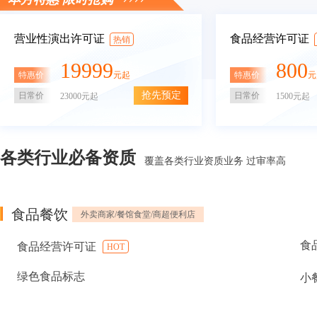
营业性演出许可证
食品经营许可证
热销
19999
800
特惠价
特惠价
元起
元
抢先预定
日常价
日常价
23000元起
1500元起
各类行业必备资质
覆盖各类行业资质业务 过审率高
食品餐饮
外卖商家/餐馆食堂/商超便利店
食
食品经营许可证
HOT
绿色食品标志
小