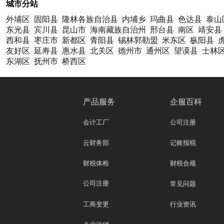
城市分站
外埔区
固阳县
隆林各族自治县
内埔乡
玛曲县
色达县
泰山
东光县
宾川县
昆山市
海南藏族自治州
邢台县
南区
靖安县
西和县
枣庄市
新都区
青阳县
锡林郭勒盟
米东区
枞阳县
友好区
延寿县
惠水县
北关区
德州市
通州区
望谟县
士林
东湖区
抚州市
桥西区
产品服务
企服百科
会计工厂
公司注册
云财务部
记账报税
财税体检
财税合规
公司注册
常见问题
工商变更
行业资讯