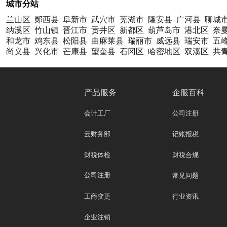
城市分站
兰山区
郧西县
阜新市
武穴市
芜湖市
隆安县
广河县
聊城
纳溪区
竹山镇
晋江市
贡井区
新都区
葫芦岛市
港北区
奈
和龙市
鸡东县
松阳县
曲麻莱县
瑞丽市
威远县
瑞安市
五
尚义县
兴化市
芒康县
望奎县
石冈区
哈密地区
双溪区
共
产品服务
企服百科
会计工厂
公司注册
云财务部
记账报税
财税体检
财税合规
公司注册
常见问题
工商变更
行业资讯
企业注销