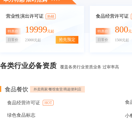
营业性演出许可证
食品经营许可证
热销
19999
800
特惠价
特惠价
元起
元
抢先预定
日常价
日常价
23000元起
1500元起
各类行业必备资质
覆盖各类行业资质业务 过审率高
食品餐饮
外卖商家/餐馆食堂/商超便利店
食
食品经营许可证
HOT
绿色食品标志
小