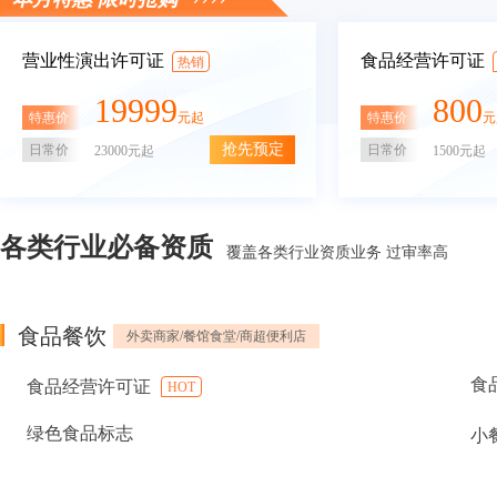
营业性演出许可证
食品经营许可证
热销
19999
800
特惠价
特惠价
元起
元
抢先预定
日常价
日常价
23000元起
1500元起
各类行业必备资质
覆盖各类行业资质业务 过审率高
食品餐饮
外卖商家/餐馆食堂/商超便利店
食
食品经营许可证
HOT
绿色食品标志
小