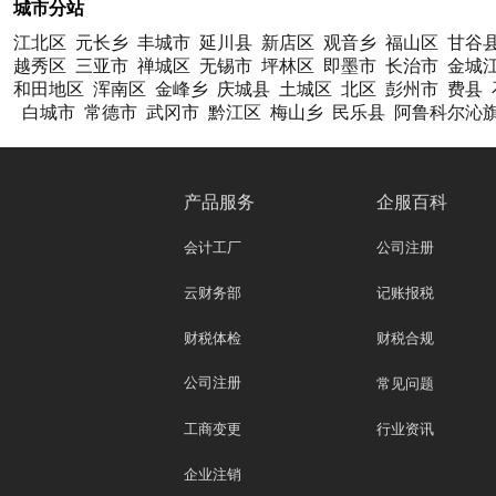
城市分站
江北区
元长乡
丰城市
延川县
新店区
观音乡
福山区
甘谷
越秀区
三亚市
禅城区
无锡市
坪林区
即墨市
长治市
金城
和田地区
浑南区
金峰乡
庆城县
土城区
北区
彭州市
费县
白城市
常德市
武冈市
黔江区
梅山乡
民乐县
阿鲁科尔沁
产品服务
企服百科
会计工厂
公司注册
云财务部
记账报税
财税体检
财税合规
公司注册
常见问题
工商变更
行业资讯
企业注销