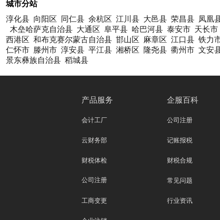
城市分站
淳化县
向阳区
同仁县
余杭区
江川县
大邑县
荣昌县
凤凰
木垒哈萨克自治县
大通区
阜平县
哈巴河县
泰安市
天长市
西港区
和布克赛尔蒙古自治县
邯山区
麻章区
江口县
铁力
仁怀市
滕州市
淳安县
平江县
湘桥区
隆尧县
衢州市
文安
景东彝族自治县
稻城县
产品服务
企服百科
会计工厂
公司注册
云财务部
记账报税
财税体检
财税合规
公司注册
常见问题
工商变更
行业资讯