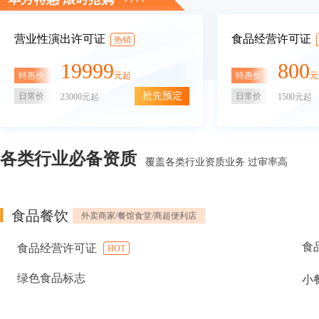
营业性演出许可证
食品经营许可证
热销
19999
800
特惠价
特惠价
元起
元
抢先预定
日常价
日常价
23000元起
1500元起
各类行业必备资质
覆盖各类行业资质业务 过审率高
食品餐饮
外卖商家/餐馆食堂/商超便利店
食
食品经营许可证
HOT
绿色食品标志
小