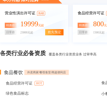
营业性演出许可证
食品经营许可证
热销
19999
800
特惠价
特惠价
元起
元
抢先预定
日常价
日常价
23000元起
1500元起
各类行业必备资质
覆盖各类行业资质业务 过审率高
食品餐饮
外卖商家/餐馆食堂/商超便利店
食
食品经营许可证
HOT
绿色食品标志
小