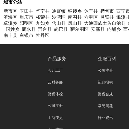
城市分站
新市区
玉田县
华宁县
通霄镇
铜锣乡
休宁县
桦甸市
西宁
澄海区
重庆市
柘荣县
沙湾区
南召县
六甲区
灵璧县
濉溪
卓溪乡
阳明区
九如乡
含山县
凤山县
大通回族土族自治县
国姓乡
商水县
邢台县
岗巴县
萨尔图区
安塞县
内埔乡
西
南丰县
白银市
牡丹区
产品服务
企服百科
会计工厂
公司注册
云财务部
记账报税
财税体检
财税合规
公司注册
常见问题
工商变更
行业资讯