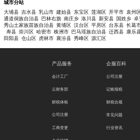
城市分站
大埔县
吉水县
乳山市
建始县
东宝区
莲湖区
开平市
袁州
通道侗族自治县
巴林右旗
南庄乡
洛川县
新安县
国姓乡
卓
秀山土家族苗族自治县
黄埔区
汉台区
平房区
台东县
长葛
寿县
崇川区
哈密市
株洲市
巴马瑶族自治县
迁西县
康乐
田阳县
仓山区
虎林市
襄汾县
秀峰区
源汇区
产品服务
企服百科
会计工厂
公司注册
云财务部
记账报税
财税体检
财税合规
公司注册
常见问题
工商变更
行业资讯