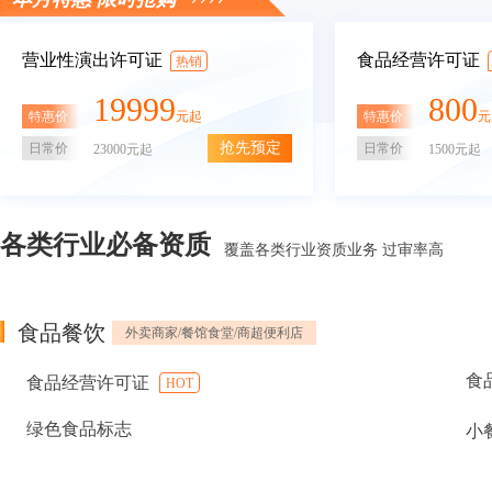
营业性演出许可证
食品经营许可证
热销
19999
800
特惠价
特惠价
元起
元
抢先预定
日常价
日常价
23000元起
1500元起
各类行业必备资质
覆盖各类行业资质业务 过审率高
食品餐饮
外卖商家/餐馆食堂/商超便利店
食
食品经营许可证
HOT
绿色食品标志
小