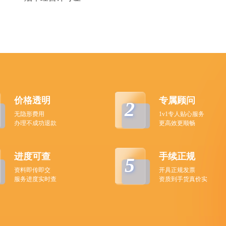
价格透明
专属顾问
2
无隐形费用
1v1专人贴心服务
办理不成功退款
更高效更顺畅
进度可查
手续正规
5
资料即传即交
开具正规发票
服务进度实时查
资质到手货真价实