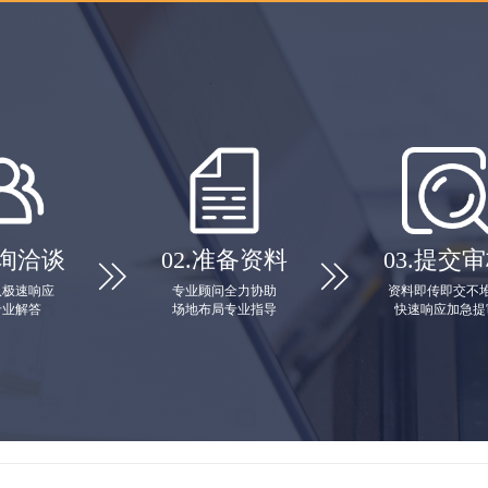
询洽谈
02.
准备资料
03.
提交审


队极速响应
专业顾问全力协助
资料即传即交不
专业解答
场地布局专业指导
快速响应加急提