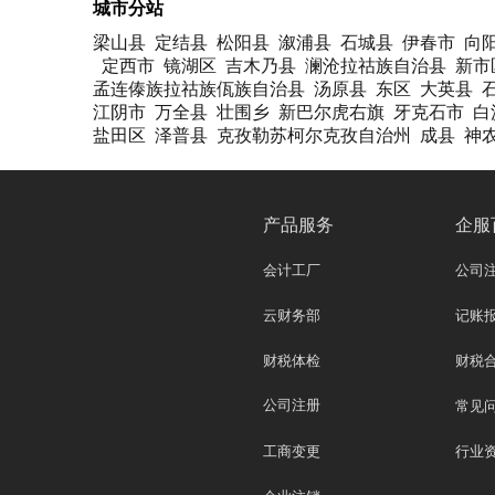
城市分站
梁山县
定结县
松阳县
溆浦县
石城县
伊春市
向
定西市
镜湖区
吉木乃县
澜沧拉祜族自治县
新市
孟连傣族拉祜族佤族自治县
汤原县
东区
大英县
江阴市
万全县
壮围乡
新巴尔虎右旗
牙克石市
白
盐田区
泽普县
克孜勒苏柯尔克孜自治州
成县
神
产品服务
企服
会计工厂
公司
云财务部
记账
财税体检
财税
公司注册
常见
工商变更
行业