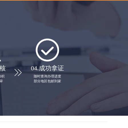
核
04.
成功拿证

堆积
随时查询办理进度
审
部分地区包邮到家