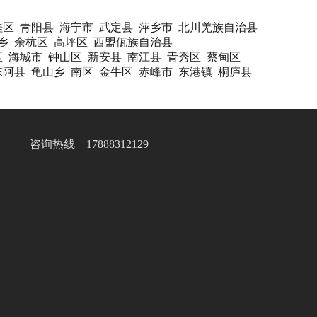
桂区
青阳县
海宁市
武定县
萍乡市
北川羌族自治县
乡
余杭区
高坪区
西盟佤族自治县
区
海城市
钟山区
新安县
南江县
青秀区
蔡甸区
东阿县
龟山乡
南区
金牛区
赤峰市
东港镇
桐庐县
咨询热线 17888312129