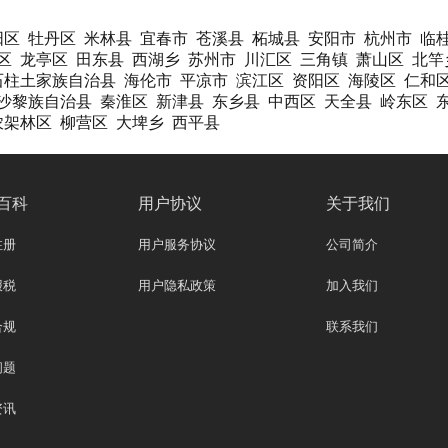
阳区
牡丹区
米林县
宜春市
苍溪县
柘城县
安阳市
杭州市
临
区
龙亭区
田东县
西湖乡
苏州市
川汇区
三角镇
萧山区
北竿
石柱土家族自治县
海伦市
平凉市
滨江区
资阳区
海陵区
仁和
沙黎族自治县
秦淮区
新津县
东乡县
中西区
天全县
岭东区
农架林区
柳营区
大埤乡
西平县
百科
用户协议
关于我们
注册
用户服务协议
公司简介
报税
用户隐私政策
加入我们
合规
联系我们
问题
资讯