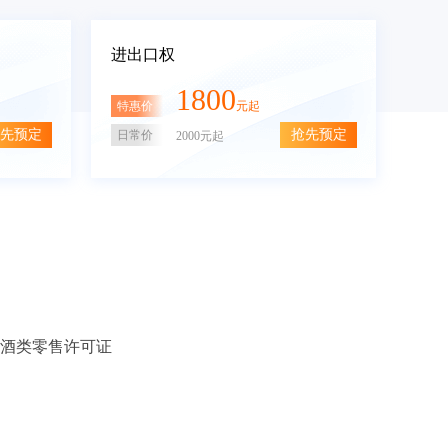
进出口权
1800
特惠价
元起
先预定
抢先预定
日常价
2000元起
酒类零售许可证