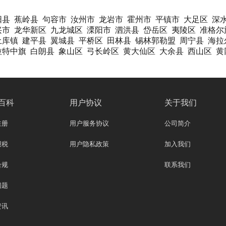
阳县
蕉岭县
句容市
汝州市
龙岩市
霍州市
平镇市
大足区
深
兴市
龙华新区
九龙城区
溧阳市
泗洪县
岱岳区
夷陵区
准格尔
土库镇
建平县
翼城县
平桥区
田林县
锡林郭勒盟
周宁县
海拉
拉特中旗
白朗县
象山区
弓长岭区
黄大仙区
大余县
西山区
黄
百科
用户协议
关于我们
注册
用户服务协议
公司简介
报税
用户隐私政策
加入我们
合规
联系我们
问题
资讯