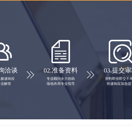
询洽谈
02.
准备资料
03.
提交审


队极速响应
专业顾问全力协助
资料即传即交不
专业解答
场地布局专业指导
快速响应加急提