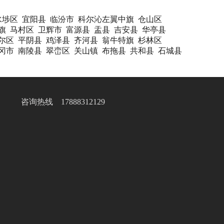
水埗区
宜阳县
临汾市
科尔沁左翼中旗
仓山区
旗
马村区
卫辉市
富源县
盂县
吉安县
华亭县
尔区
平阴县
鸡泽县
齐河县
翁牛特旗
杉林区
冈市
南陵县
翠峦区
关山镇
布拖县
共和县
石城县
咨询热线 17888312129