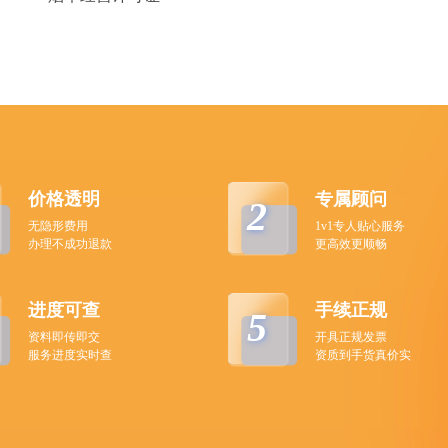
价格透明
专属顾问
2
无隐形费用
1v1专人贴心服务
办理不成功退款
更高效更顺畅
进度可查
手续正规
5
资料即传即交
开具正规发票
服务进度实时查
资质到手货真价实