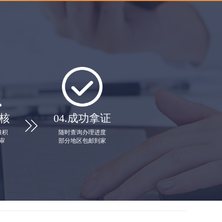
核
04.
成功拿证

堆积
随时查询办理进度
审
部分地区包邮到家