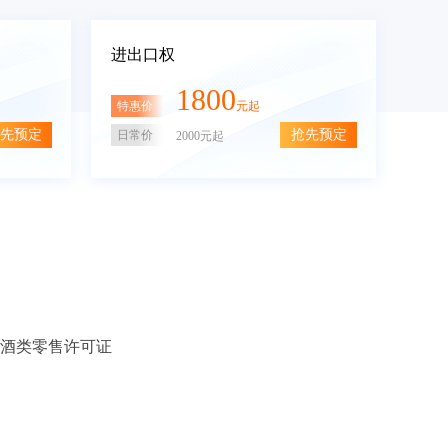
进出口权
1800
特惠价
元起
先预定
抢先预定
日常价
2000元起
酒类零售许可证