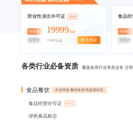
营业性演出许可证
食品经
热销
19999
特惠价
特惠价
元起
抢先预定
日常价
日常价
23000元起
各类行业必备资质
覆盖各类行业资质业务 过
食品餐饮
外卖商家/餐馆食堂/商超便利店
食品经营许可证
HOT
绿色食品标志