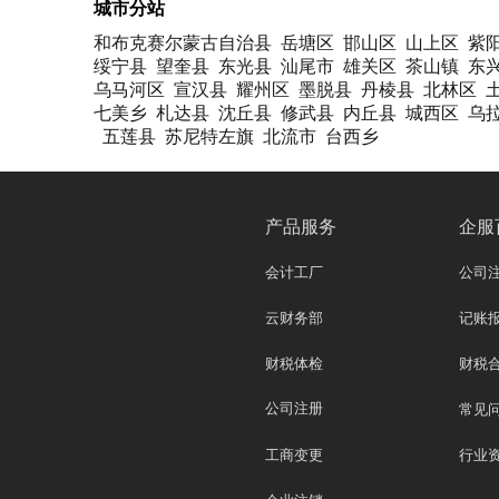
城市分站
和布克赛尔蒙古自治县
岳塘区
邯山区
山上区
紫
绥宁县
望奎县
东光县
汕尾市
雄关区
茶山镇
东
乌马河区
宣汉县
耀州区
墨脱县
丹棱县
北林区
七美乡
札达县
沈丘县
修武县
内丘县
城西区
乌
五莲县
苏尼特左旗
北流市
台西乡
产品服务
企服
会计工厂
公司
云财务部
记账
财税体检
财税
公司注册
常见
工商变更
行业