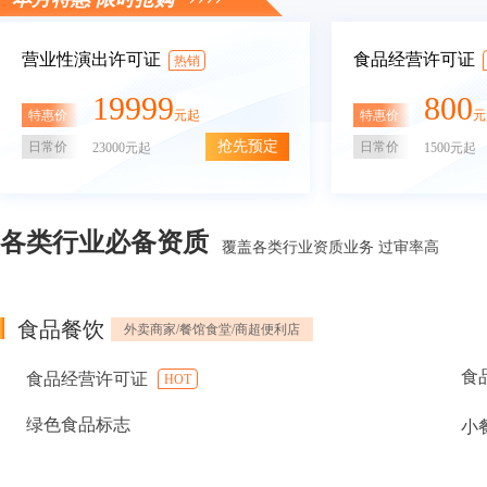
营业性演出许可证
食品经营许可证
热销
19999
800
特惠价
特惠价
元起
元
抢先预定
日常价
日常价
23000元起
1500元起
各类行业必备资质
覆盖各类行业资质业务 过审率高
食品餐饮
外卖商家/餐馆食堂/商超便利店
食
食品经营许可证
HOT
绿色食品标志
小