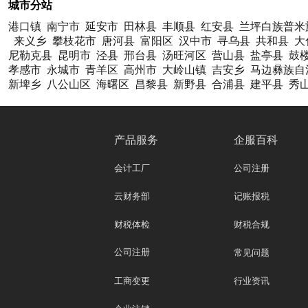
城市分站
港口镇
南宁市
延安市
田林县
丰顺县
红安县
兰坪白族普米
来义乡
攀枝花市
唐河县
富阳区
汉中市
寻乌县
共和县
大
尼勒克县
昆明市
泾县
邢台县
汤旺河区
营山县
盐亭县
鼓
孝感市
永城市
青羊区
高州市
大岭山镇
吉安乡
马边彝族自
新埤乡
八公山区
海曙区
昌黎县
新野县
合浦县
建平县
秀
产品服务
企服百科
会计工厂
公司注册
云财务部
记账报税
财税体检
财税合规
公司注册
常见问题
工商变更
行业资讯